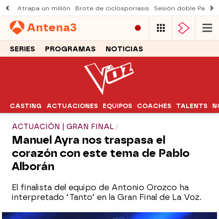
Atrapa un millón
Brote de ciclosporiasis
Sesión doble Padre
Antena
3
SERIES
PROGRAMAS
NOTICIAS
CASTING
ACTUACIONES
EQUIPOS
COACHES
TALENTS
N
ACTUACIÓN | GRAN FINAL
Manuel Ayra nos traspasa el
corazón con este tema de Pablo
Alborán
El finalista del equipo de Antonio Orozco ha
interpretado ‘Tanto’ en la Gran Final de La Voz.