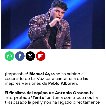
Celia Gil
Publicado:
21 de diciembre de 2024, 00:14
Whatsapp
Facebook
X
Flipboard
¡Impecable!
Manuel Ayra
se ha subido al
escenario de La Voz para cantar una de las
mejores versiones de
Pablo Alborán.
El finalista del equipo de Antonio Orozco
ha
interpretado
‘Tanto’
un tema con el que nos ha
traspasado la piel y nos ha llegado directamente