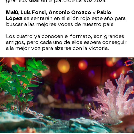
girar sus sillas en el plató de La Voz 2024.
Malú, Luis Fonsi, Antonio Orozco
y
Pablo
López
se sentarán en el sillón rojo este año para
buscar a las mejores voces de nuestro país.
Los cuatro ya conocen el formato, son grandes
amigos, pero cada uno de ellos espera conseguir
a la mejor voz para alzarse con la victoria.
Muy pronto, llega La Voz 2024 a Antena 3...
¡
Descubre en el vídeo de arriba un mini avance
de su tráiler
!
Noticias de La Voz
Antena 3
» Programas
» La Voz