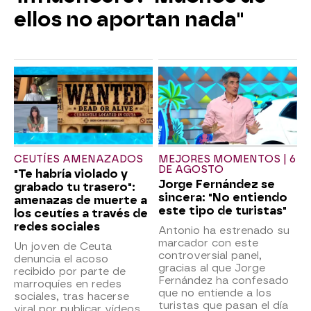
ellos no aportan nada"
CEUTÍES AMENAZADOS
MEJORES MOMENTOS | 6
DE AGOSTO
"Te habría violado y
Jorge Fernández se
grabado tu trasero":
sincera: "No entiendo
amenazas de muerte a
este tipo de turistas"
los ceutíes a través de
redes sociales
Antonio ha estrenado su
marcador con este
Un joven de Ceuta
controversial panel,
denuncia el acoso
gracias al que Jorge
recibido por parte de
Fernández ha confesado
marroquíes en redes
que no entiende a los
sociales, tras hacerse
turistas que pasan el día
viral por publicar vídeos