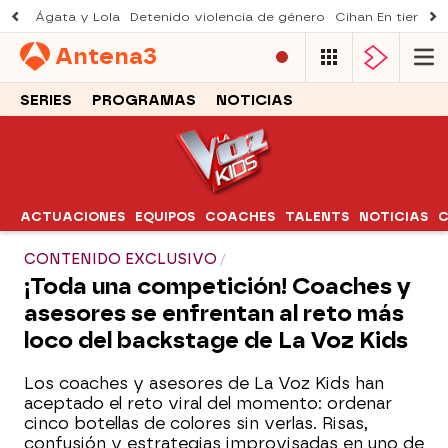
Ágata y Lola
Detenido violencia de género
Cihan En tierra le
Antena
3
SERIES
PROGRAMAS
NOTICIAS
ACTUACIONES
EQUIPOS
COACHES
TALENTS
NOTICIAS
C
CONTENIDO EXCLUSIVO
¡Toda una competición! Coaches y
asesores se enfrentan al reto más
loco del backstage de La Voz Kids
Los coaches y asesores de La Voz Kids han
aceptado el reto viral del momento: ordenar
cinco botellas de colores sin verlas. Risas,
confusión y estrategias improvisadas en uno de