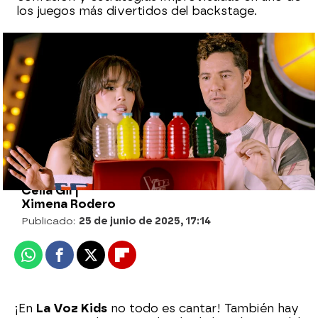
los juegos más divertidos del backstage.
Cuatro equipos, una misma misión: elegir
a los mejores talents en la Gran Batalla de
La Voz Kids
Celia Gil |
Ximena Rodero
Publicado:
25 de junio de 2025, 17:14
Whatsapp
Facebook
X
Flipboard
¡En
La Voz Kids
no todo es cantar! También hay