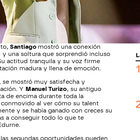
os, que llegó al equipo de
Edurne
tras
izo
, se ha subido al escenario de la
s
con fuerza y seguridad para
é’ de Reik
… y ha dejado al plató sin
to,
Santiago
mostró una conexión
 y una soltura que sorprendió incluso
L
u actitud tranquila y su voz firme
retación madura y llena de emoción.
h, se mostró muy satisfecha y
ación. Y
Manuel Turizo
, su antiguo
sta de encima durante toda la
e conmovido al ver cómo su talent
mente y se había ganado con creces su
as a conseguir todo lo que te
Edurne.
las segundas oportunidades pueden