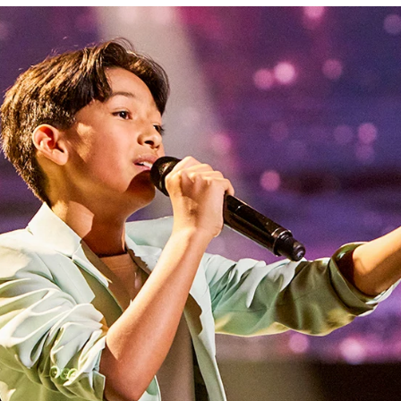
Whatsapp
Facebook
X
Flipboa
34
 las grandes sorpresas de la noche. El