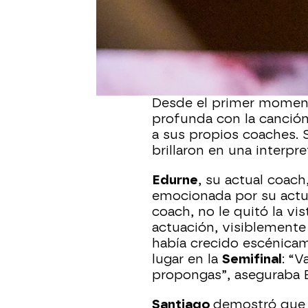
talent de tan solo 11 añ
ser robado a
Manuel Tur
Semifinal de La Voz Kid
interpretar
‘Ya me enter
palabras.
Desde el primer momen
profunda con la canción
a sus propios coaches. S
brillaron en una interp
Edurne
, su actual coac
emocionada por su actu
coach, no le quitó la vi
actuación, visiblement
había crecido escénica
lugar en la
Semifinal
: “V
propongas”, aseguraba 
Santiago
demostró que 