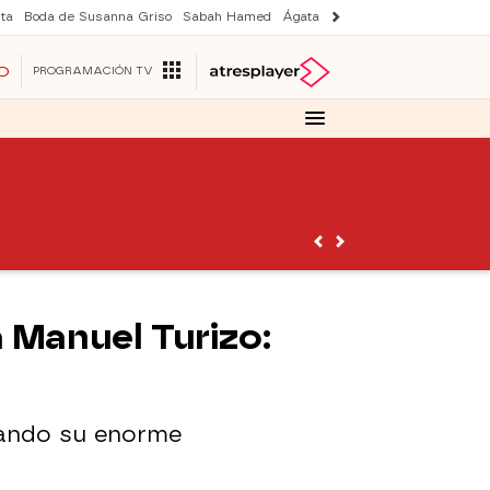
ta
Boda de Susanna Griso
Sabah Hamed
Ágata y Lola
Suri y Tom Cruise
O
PROGRAMACIÓN TV
 Manuel Turizo:
rando su enorme