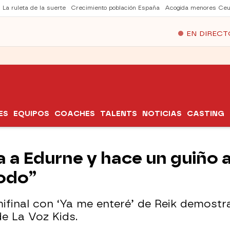
La ruleta de la suerte
Crecimiento población España
Acogida menores Ceu
EN DIRECT
ES
EQUIPOS
COACHES
TALENTS
NOTICIAS
CASTING
a Edurne y hace un guiño a
todo”
ifinal con ‘Ya me enteré’ de Reik demost
de La Voz Kids.