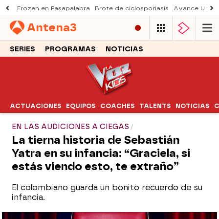
Frozen en Pasapalabra
Brote de ciclosporiasis
Avance Una n
Antena
3
SERIES
PROGRAMAS
NOTICIAS
ACTUACIONES
EQUIPOS
COACHES
TALENTS
NOTICIAS
C
EN LAS AUDICIONES A CIEGAS
La tierna historia de Sebastián
Yatra en su infancia: “Graciela, si
estás viendo esto, te extraño”
El colombiano guarda un bonito recuerdo de su
infancia.