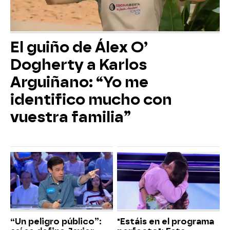
El guiño de Álex O’
Dogherty a Karlos
Arguiñano: “Yo me
identifico mucho con
vuestra familia”
“Un peligro público”:
"Estáis en el programa