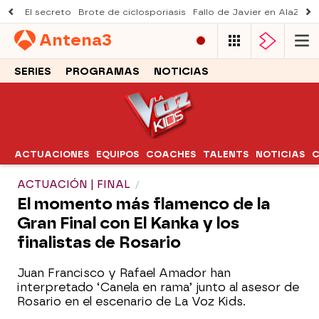
El secreto
Brote de ciclosporiasis
Fallo de Javier en AlaZ
Mu
Antena
3
SERIES
PROGRAMAS
NOTICIAS
ACTUACIONES
EQUIPOS
COACHES
TALENTS
NOTICIAS
C
ACTUACIÓN | FINAL
El momento más flamenco de la
Gran Final con El Kanka y los
finalistas de Rosario
Juan Francisco y Rafael Amador han
interpretado ‘Canela en rama’ junto al asesor de
Rosario en el escenario de La Voz Kids.