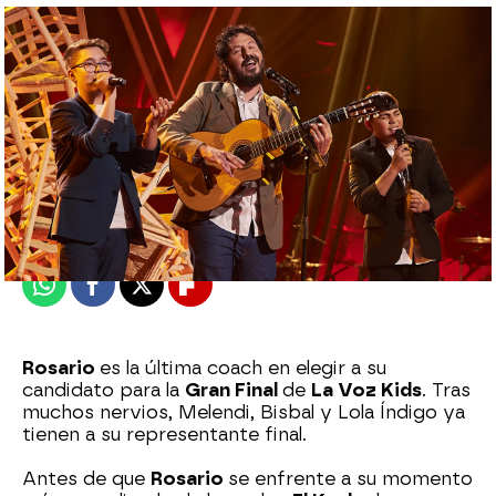
Celia Gil
Publicado:
14 de julio de 2024, 00:40
Whatsapp
Facebook
X
Flipboard
Rosario
es la última coach en elegir a su
candidato para la
Gran Final
de
La Voz Kids
. Tras
muchos nervios, Melendi, Bisbal y Lola Índigo ya
tienen a su representante final.
Antes de que
Rosario
se enfrente a su momento