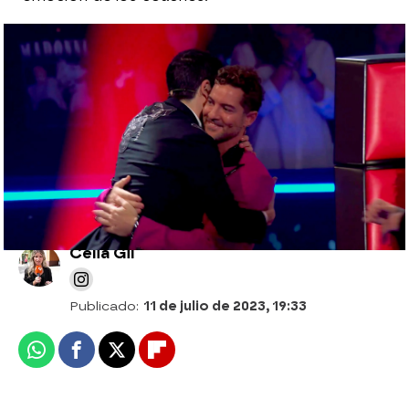
Rubén Franco gana ‘La Voz Kids 2023’ en
el equipo de Sebastián Yatra
Las 15 cosas que no sabías sobre Rubén
Franco, ganador de 'La Voz Kids'
Celia Gil
Publicado:
11 de julio de 2023, 19:33
Whatsapp
Facebook
X
Flipboard