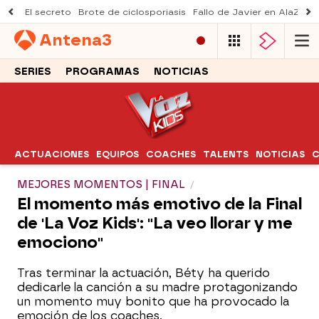
El secreto
Brote de ciclosporiasis
Fallo de Javier en AlaZ
Mu
Antena
3
SERIES
PROGRAMAS
NOTICIAS
ACTUACIONES
EQUIPOS
COACHES
TALENTS
NOTICIAS
C
MEJORES MOMENTOS | FINAL
El momento más emotivo de la Final
de 'La Voz Kids': "La veo llorar y me
emociono"
Tras terminar la actuación, Béty ha querido
dedicarle la canción a su madre protagonizando
un momento muy bonito que ha provocado la
emoción de los coaches.