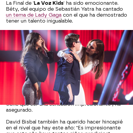
La Final de '
La Voz Kids
' ha sido emocionante.
Béty, del equipo de Sebastián Yatra ha cantado
un tema de Lady Gaga
con el que ha demostrado
tener un talento inigualable.
Tras terminar la actuación, Béty ha querido
dedicarle la actuación a su madre: "
La veo llorar a
la madre y me emociono
", ha señalado Rosario. La
madre de la talent no ha dudado en bajar las
escaleras de las gradas donde se encuentra el
público e ir a saludar a su hija.
Ambas han protagonizado un momento muy
bonito en la Final de 'La Voz Kids': "
Yo he visto la
cara de tu madre y te juro que me dan ganas de
llorar
", ha admitido Rosario. "Ver a tu hija aquí
tiene que ser una sensación impresionante", ha
asegurado.
David Bisbal también ha querido hacer hincapié
en el nivel que hay este año: "Es impresionante