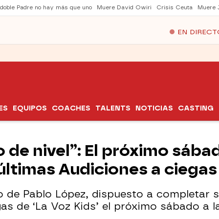
 doble Padre no hay más que uno
Muere David Owiri
Crisis Ceuta
Muere 
EN DIRECT
ES
EQUIPOS
COACHES
TALENTS
NOTICIAS
CASTING
de nivel”: El próximo sábad
últimas Audiciones a ciegas
go de Pablo López, dispuesto a completar s
gas de ‘La Voz Kids’ el próximo sábado a l