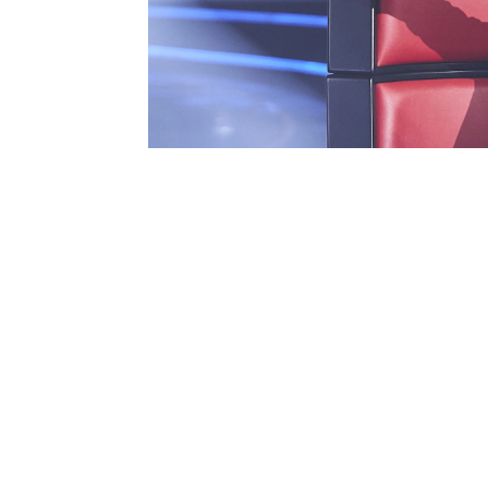
No te pierdas la
penúlti
Voz Kids' el próximo sá