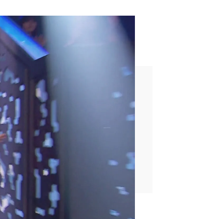
recioso, estaré pendiente
estará el ganador”