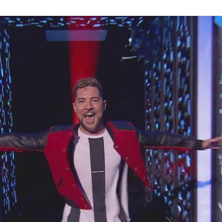
 su paso por 'La Voz Kids': "Ha sido un viaje p
 Voz Kids’ y anima a David Bisbal: “Entre ellos 