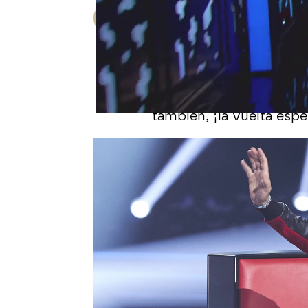
Julián López
Publicado:
14 de mayo de 2023, 10
Tras una semana de de
lo alto con su
quinta no
penúltima que tienen lo
también, ¡la vuelta espe
Eva González avisa: "Es
que los
talents
nos pon
voces
y sus
actuacion
coaches para
superar la
pocos huecos en sus eq
Sebastián Yatra
, por su
cuatro coaches complet
subiendo el nivel"
.