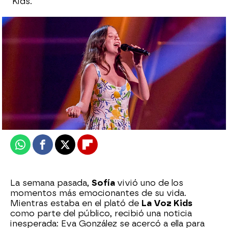
Kids.
Celia Gil
Publicado:
07 de junio de 2025, 22:43
Whatsapp
Facebook
X
Flipboard
La semana pasada,
Sofía
vivió uno de los
momentos más emocionantes de su vida.
Mientras estaba en el plató de
La Voz Kids
como parte del público, recibió una noticia
inesperada: Eva González se acercó a ella para