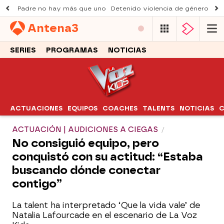
Padre no hay más que uno
Detenido violencia de género
Du
Antena
3
SERIES
PROGRAMAS
NOTICIAS
ACTUACIONES
EQUIPOS
COACHES
TALENTS
NOTICIAS
C
ACTUACIÓN | AUDICIONES A CIEGAS
No consiguió equipo, pero
conquistó con su actitud: “Estaba
buscando dónde conectar
contigo”
La talent ha interpretado ‘Que la vida vale’ de
Natalia Lafourcade en el escenario de La Voz