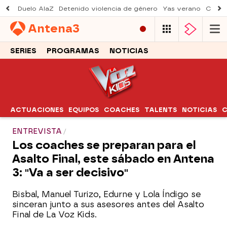
Duelo AlaZ
Detenido violencia de género
Yas verano
Creci
Antena
3
SERIES
PROGRAMAS
NOTICIAS
ACTUACIONES
EQUIPOS
COACHES
TALENTS
NOTICIAS
C
ENTREVISTA
Los coaches se preparan para el
Asalto Final, este sábado en Antena
3: "Va a ser decisivo"
Bisbal, Manuel Turizo, Edurne y Lola Índigo se
sinceran junto a sus asesores antes del Asalto
Final de La Voz Kids.