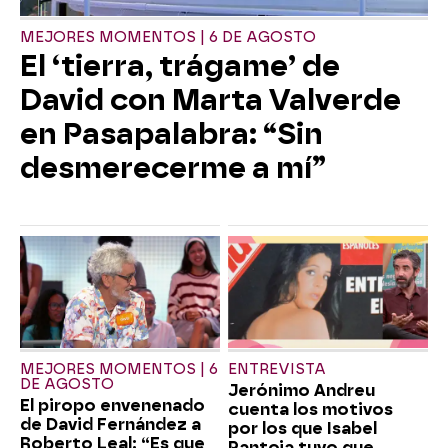
MEJORES MOMENTOS | 6 DE AGOSTO
El ‘tierra, trágame’ de
David con Marta Valverde
en Pasapalabra: “Sin
desmerecerme a mí”
MEJORES MOMENTOS | 6
ENTREVISTA
DE AGOSTO
Jerónimo Andreu
El piropo envenenado
cuenta los motivos
de David Fernández a
por los que Isabel
Roberto Leal: “Es que
Pantoja tuvo que