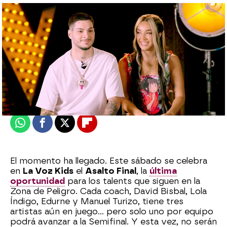
Celia Gil |
Ximena Rodero
Publicado:
10 de julio de 2025, 16:03
Whatsapp
Facebook
X
Flipboard
El momento ha llegado. Este sábado se celebra
en
La Voz Kids
el
Asalto Final
, la
última
oportunidad
para los talents que siguen en la
Zona de Peligro. Cada coach, David Bisbal, Lola
Índigo, Edurne y Manuel Turizo, tiene tres
artistas aún en juego… pero solo uno por equipo
podrá avanzar a la Semifinal. Y esta vez, no serán