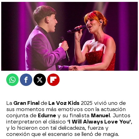
Celia Gil
Publicado:
20 de julio de 2025, 00:46
Whatsapp
Facebook
X
Flipboard
La
Gran Final
de
La Voz Kids
2025 vivió uno de
sus momentos más emotivos con la actuación
conjunta de
Edurne
y su finalista
Manuel
. Juntos
interpretaron el clásico
‘I Will Always Love You’
,
y lo hicieron con tal delicadeza, fuerza y
conexión que el escenario se llenó de magia.