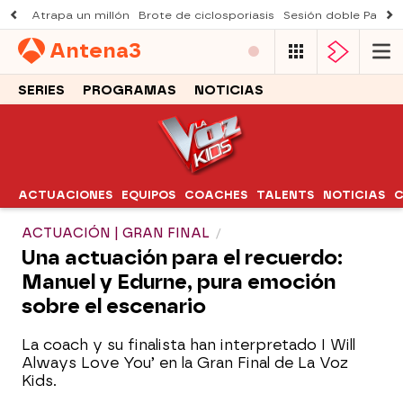
Atrapa un millón
Brote de ciclosporiasis
Sesión doble Padre
Antena
3
SERIES
PROGRAMAS
NOTICIAS
ACTUACIONES
EQUIPOS
COACHES
TALENTS
NOTICIAS
C
ACTUACIÓN | GRAN FINAL
Una actuación para el recuerdo:
Manuel y Edurne, pura emoción
sobre el escenario
La coach y su finalista han interpretado I Will
Always Love You’ en la Gran Final de La Voz
Kids.