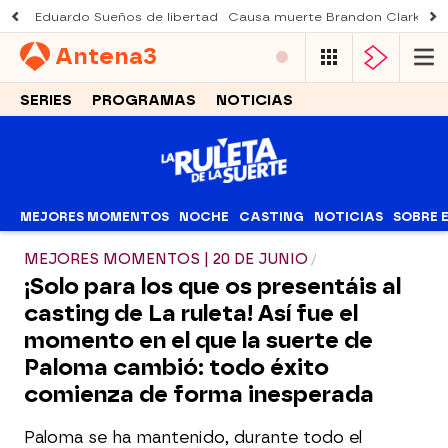
Eduardo Sueños de libertad
Causa muerte Brandon Clarke
M
Antena
3
SERIES
PROGRAMAS
NOTICIAS
MEJORES MOMENTOS
NOCHE
CASTING
NOTICIAS
SOBRE 
MEJORES MOMENTOS | 20 DE JUNIO
¡Solo para los que os presentáis al
casting de La ruleta! Así fue el
momento en el que la suerte de
Paloma cambió: todo éxito
comienza de forma inesperada
Paloma se ha mantenido, durante todo el