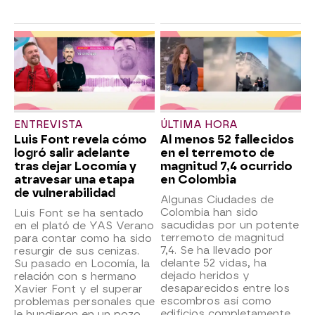
ENTREVISTA
ÚLTIMA HORA
Luis Font revela cómo
Al menos 52 fallecidos
logró salir adelante
en el terremoto de
tras dejar Locomía y
magnitud 7,4 ocurrido
atravesar una etapa
en Colombia
de vulnerabilidad
Algunas Ciudades de
Colombia han sido
Luis Font se ha sentado
sacudidas por un potente
en el plató de YAS Verano
terremoto de magnitud
para contar como ha sido
7,4. Se ha llevado por
resurgir de sus cenizas.
delante 52 vidas, ha
Su pasado en Locomía, la
dejado heridos y
relación con s hermano
desaparecidos entre los
Xavier Font y el superar
escombros así como
problemas personales que
edificios completamente
le hundieron en un pozo