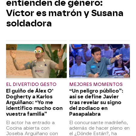
entienden de género:
Víctor es matrón y Susana
soldadora
EL DIVERTIDO GESTO
MEJORES MOMENTOS
El guiño de Álex O’
“Un peligro público”:
Dogherty a Karlos
así se define Javier
Arguiñano: “Yo me
tras revelar su signo
identifico mucho con
del zodiaco en
vuestra familia”
Pasapalabra
El actor ha entrado a
El concursante madrileño,
Cocina abierta con
además de hacer pleno en
Joseba Arguiñano con
el ¿Dónde Están?, ha