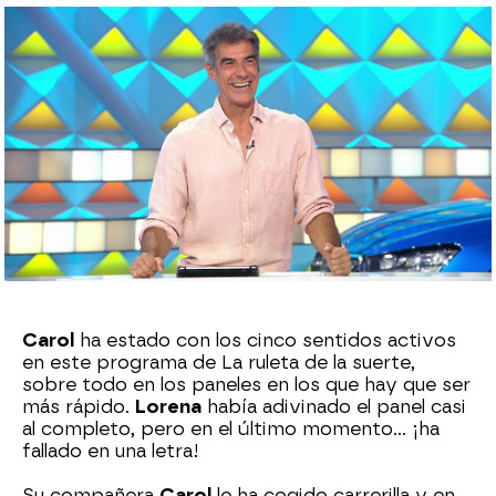
Azahar Flores
Publicado:
23 de octubre de 2024, 14:45
Whatsapp
Facebook
X
Flipboard
Carol
ha estado con los cinco sentidos activos
en este programa de La ruleta de la suerte,
sobre todo en los paneles en los que hay que ser
más rápido.
Lorena
había adivinado el panel casi
al completo, pero en el último momento… ¡ha
fallado en una letra!
Su compañera
Carol
le ha cogido carrerilla y en