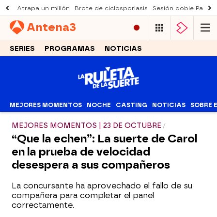
Atrapa un millón
Brote de ciclosporiasis
Sesión doble Padre
Antena
3
SERIES
PROGRAMAS
NOTICIAS
MEJORES MOMENTOS
NOCHE
CASTING
NOTICIAS
SOBRE 
MEJORES MOMENTOS | 23 DE OCTUBRE
“Que la echen”: La suerte de Carol
en la prueba de velocidad
desespera a sus compañeros
La concursante ha aprovechado el fallo de su
compañera para completar el panel
correctamente.