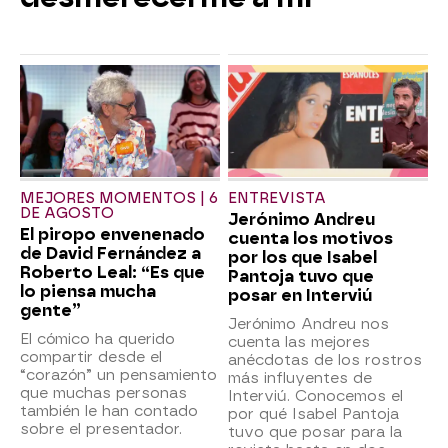
MEJORES MOMENTOS | 6
ENTREVISTA
DE AGOSTO
Jerónimo Andreu
El piropo envenenado
cuenta los motivos
de David Fernández a
por los que Isabel
Roberto Leal: “Es que
Pantoja tuvo que
lo piensa mucha
posar en Interviú
gente”
Jerónimo Andreu nos
El cómico ha querido
cuenta las mejores
compartir desde el
anécdotas de los rostros
“corazón” un pensamiento
más influyentes de
que muchas personas
Interviú. Conocemos el
también le han contado
por qué Isabel Pantoja
sobre el presentador.
tuvo que posar para la