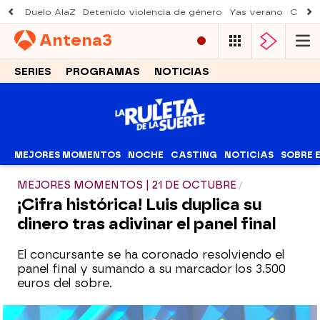
Duelo AlaZ
Detenido violencia de género
Yas verano
Creci
Antena
3
SERIES
PROGRAMAS
NOTICIAS
MEJORES MOMENTOS
NOCHE
CASTING
NOTICIAS
SOBRE 
MEJORES MOMENTOS | 21 DE OCTUBRE
¡Cifra histórica! Luis duplica su
dinero tras adivinar el panel final
El concursante se ha coronado resolviendo el
panel final y sumando a su marcador los 3.500
euros del sobre.