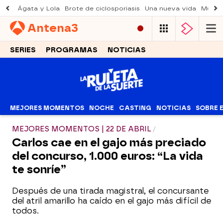
Ágata y Lola
Brote de ciclosporiasis
Una nueva vida
Muere 
Antena
3
SERIES
PROGRAMAS
NOTICIAS
MEJORES MOMENTOS
NOCHE
CASTING
NOTICIAS
SOBRE 
MEJORES MOMENTOS | 22 DE ABRIL
Carlos cae en el gajo más preciado
del concurso, 1.000 euros: “La vida
te sonríe”
Después de una tirada magistral, el concursante
del atril amarillo ha caído en el gajo más difícil de
todos.