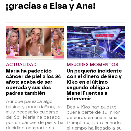
¡gracias a Elsa y Ana!
ACTUALIDAD
MEJORES MOMENTOS
María ha padecido
Un pequeño incidente
cáncer de piel a los 34
con el dinero de Bea y
años: acaba de ser
Kiko en el último
operada y sus dos
segundo obliga a
padres también
Manel Fuentes a
intervenir
Aunque parezca algo
básico y poco dañino, es
Bea y Kiko han puesto
muy necesario cuidarse
buena parte de su millón
del Sol. María ha pasado
de euros en una misma
por un cáncer de piel y ha
trampilla y, justo cuando
decidido compartir su
el tiempo ha llegado a su