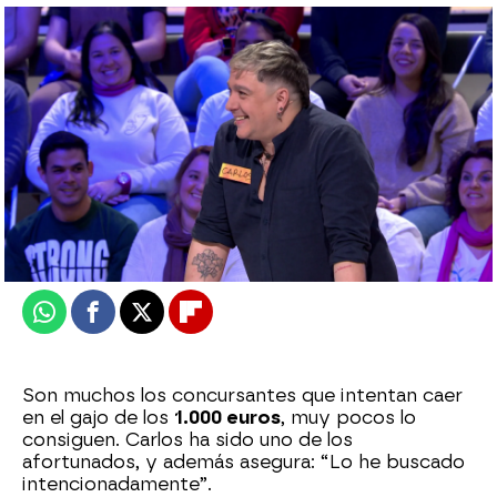
¿Es Carla la concursante más valiente de
La ruleta?: “Las apariencias engañan”
Carlos Vázquez
Publicado:
22 de abril de 2024, 14:43
Whatsapp
Facebook
X
Flipboard
Son muchos los concursantes que intentan caer
en el gajo de los
1.000 euros
, muy pocos lo
consiguen. Carlos ha sido uno de los
afortunados, y además asegura: “Lo he buscado
intencionadamente”.