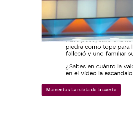
Todos los días se apren
ruleta de la suerte!
Jorg
historia que se encontra
de velocidad.
Hace poco, salió una no
piedra como tope para la
falleció y uno familiar s
¿Sabes en cuánto la va
en el vídeo la escandalo
Momentos La ruleta de la suerte