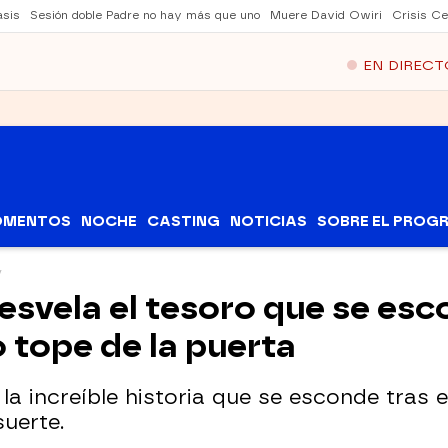
asis
Sesión doble Padre no hay más que uno
Muere David Owiri
Crisis Ce
EN DIRECT
OMENTOS
NOCHE
CASTING
NOTICIAS
SOBRE EL PROG
svela el tesoro que se esc
 tope de la puerta
a increíble historia que se esconde tras e
suerte.