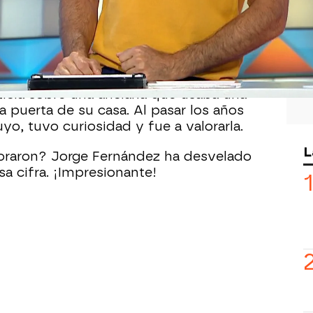
de algo nuevo y sobre todo en… ¡La
e Fernández
, nos han contado una
ba oculta detrás del panel de la prueba
ticia sobre una anciana que usaba una
 puerta de su casa. Al pasar los años
uyo, tuvo curiosidad y fue a valorarla.
L
loraron? Jorge Fernández ha desvelado
sa cifra. ¡Impresionante!