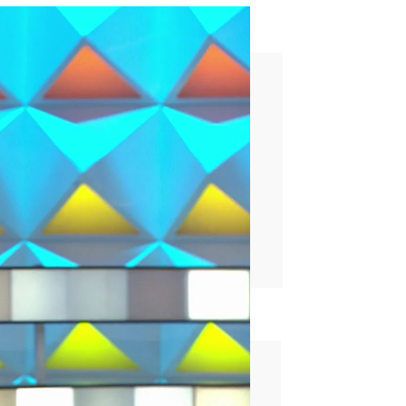
rime time
rd