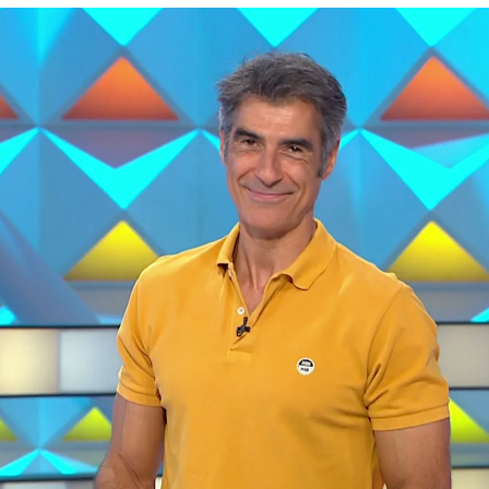
reparte 62.900 euros en su primer programa en p
acón
Whatsapp
Facebook
X
Flipboa