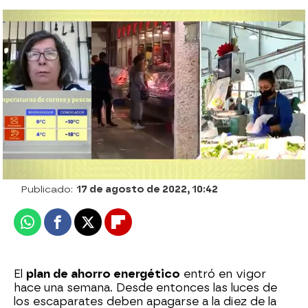
Las multas a las que te puedes enfrentar si
no aplicas el Plan de Ahorro Energético
Espejo Público
Publicado:
17 de agosto de 2022, 10:42
Whatsapp
Facebook
X
Flipboard
El
plan de ahorro energético
entró en vigor
hace una semana. Desde entonces las luces de
los escaparates deben apagarse a la diez de la