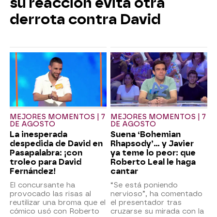
su reacción evita otra
derrota contra David
MEJORES MOMENTOS | 7
MEJORES MOMENTOS | 7
DE AGOSTO
DE AGOSTO
La inesperada
Suena ‘Bohemian
despedida de David en
Rhapsody’... y Javier
Pasapalabra: ¡con
ya teme lo peor: que
troleo para David
Roberto Leal le haga
Fernández!
cantar
El concursante ha
“Se está poniendo
provocado las risas al
nervioso”, ha comentado
reutilizar una broma que el
el presentador tras
cómico usó con Roberto
cruzarse su mirada con la