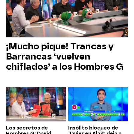
¡Mucho pique! Trancas y
Barrancas ‘vuelven
chiflados’ a los Hombres G
Los secretos de
Insólito bloqueo de
Hombres G: David
Javier en AlaZ: deja a