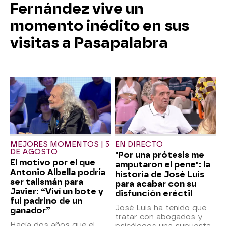
Fernández vive un
momento inédito en sus
visitas a Pasapalabra
MEJORES MOMENTOS | 5
EN DIRECTO
DE AGOSTO
"Por una prótesis me
El motivo por el que
amputaron el pene": la
Antonio Albella podría
historia de José Luis
ser talismán para
para acabar con su
Javier: “Viví un bote y
disfunción eréctil
fui padrino de un
José Luis ha tenido que
ganador”
tratar con abogados y
Hacía dos años que el