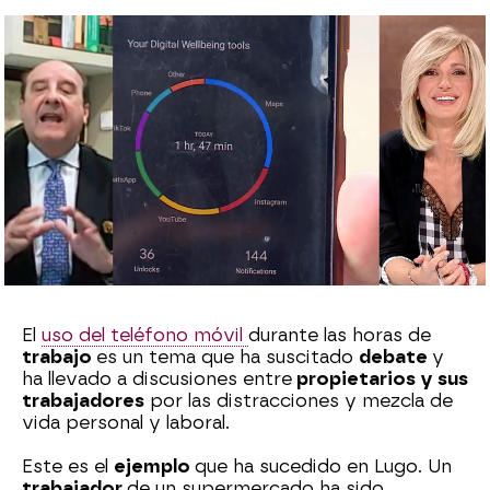
Jessica Fernández
Publicado:
03 de abril de 2024, 13:22
Whatsapp
Facebook
X
Flipboard
El
uso del teléfono móvil
durante las horas de
trabajo
es un tema que ha suscitado
debate
y
ha llevado a discusiones entre
propietarios y sus
trabajadores
por las distracciones y mezcla de
vida personal y laboral.
Este es el
ejemplo
que ha sucedido en Lugo. Un
trabajador
de un supermercado ha sido