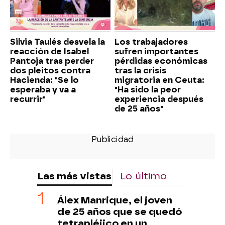
Silvia Taulés desvela la
Los trabajadores
reacción de Isabel
sufren importantes
Pantoja tras perder
pérdidas económicas
dos pleitos contra
tras la crisis
Hacienda: "Se lo
migratoria en Ceuta:
esperaba y va a
"Ha sido la peor
recurrir"
experiencia después
de 25 años"
Las más vistas
Lo último
Álex Manrique, el joven
de 25 años que se quedó
tetrapléjico en un