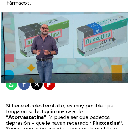
fármacos.
Raúl García
Publicado:
06 de junio de 2024, 13:08
Whatsapp
Facebook
X
Flipboard
Si tiene el colesterol alto, es muy posible que
tenga en su botiquín una caja de
“Atorvastatina”
. Y puede ser que padezca
depresión y que le hayan recetado
“Fluoxetina”
.
Seguro que sabe cuándo tomar cada pastilla, o