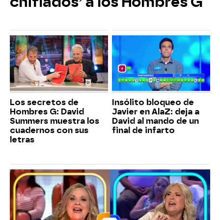
chiflados’ a los Hombres G
Los secretos de
Insólito bloqueo de
Hombres G: David
Javier en AlaZ: deja a
Summers muestra los
David al mando de un
cuadernos con sus
final de infarto
letras