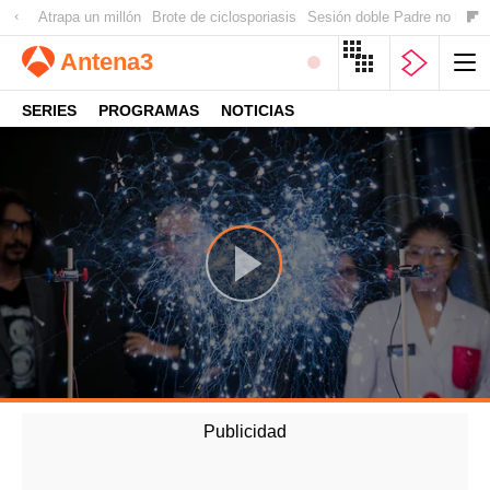
Atrapa un millón
Brote de ciclosporiasis
Sesión doble Padre no hay 
Antena
3
SERIES
PROGRAMAS
NOTICIAS