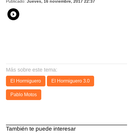
Publicado:
Jueves, 16 noviembre, 2017 22:37
Whatsapp
Compartir
Facebook
Twitter
Linkedin
Flipboard
Más sobre este tema:
El Hormiguero
El Hormiguero 3.0
Pablo Motos
También te puede interesar