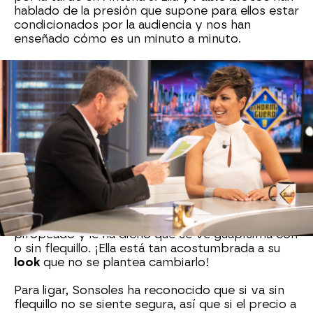
hablado de la presión que supone para ellos estar
condicionados por la audiencia y nos han
enseñado cómo es un minuto a minuto.
Durante la entrevista, Pablo Motos no ha podido
evitar preguntarle por su seña de identidad:
su
flequillo
. "Si tú te lo quitas, ¿la gente te
reconoce?", le ha preguntado. La periodista ha
tenido clara la respuesta: ¡No! Para
demostrárnoslo, Sonsoles se ha apartado el pelo
de la cara y nos ha enseñado cómo se ve sin su
flequillo.
"Me da miedo. Es inseguridad", ha confesado la
periodista al verse así. Pablo Motos la ha
piropeado y le ha dicho que se ve guapísima con
o sin flequillo. ¡Ella está tan acostumbrada a su
look
que no se plantea cambiarlo!
Para ligar, Sonsoles ha reconocido que si va sin
flequillo no se siente segura, así que si el precio a