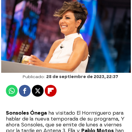
Así ha sido la entrevista completa de
Sonsoles Ónega en El Hormiguero
Patri Bea
Publicado:
28 de septiembre de 2023, 22:37
Whatsapp
Facebook
X
Flipboard
Sonsoles Ónega
ha visitado El Hormiguero para
hablar de la nueva temporada de su programa, Y
ahora Sonsoles, que se emite de lunes a viernes
por la tarde en Antena 3. Ella y
Pablo Motos
han