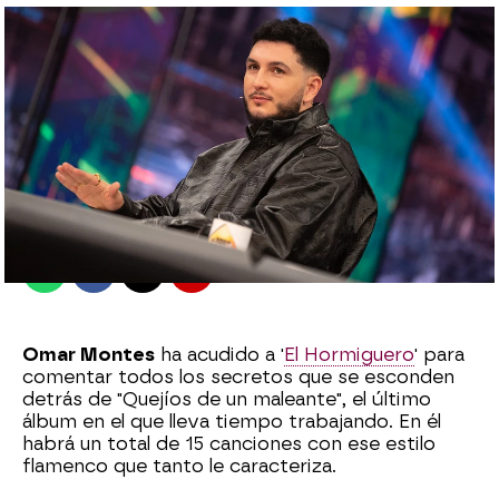
El Hormiguero
Madrid
Publicado:
28 de noviembre de 2022, 22:39
Whatsapp
Facebook
X
Flipboard
Omar Montes
ha acudido a '
El Hormiguero
' para
comentar todos los secretos que se esconden
detrás de "Quejíos de un maleante", el último
álbum en el que lleva tiempo trabajando. En él
habrá un total de 15 canciones con ese estilo
flamenco que tanto le caracteriza.