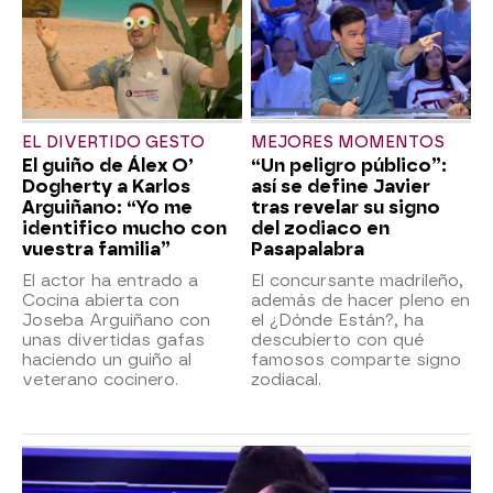
EL DIVERTIDO GESTO
MEJORES MOMENTOS
El guiño de Álex O’
“Un peligro público”:
Dogherty a Karlos
así se define Javier
Arguiñano: “Yo me
tras revelar su signo
identifico mucho con
del zodiaco en
vuestra familia”
Pasapalabra
El actor ha entrado a
El concursante madrileño,
Cocina abierta con
además de hacer pleno en
Joseba Arguiñano con
el ¿Dónde Están?, ha
unas divertidas gafas
descubierto con qué
haciendo un guiño al
famosos comparte signo
veterano cocinero.
zodiacal.