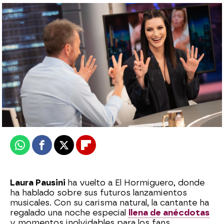
Así ha sido la entrevista completa a Laura
Pausini en El Hormiguero
Roberto Fernández Ferreira
Publicado:
26 de septiembre de 2024, 22:24
Whatsapp
Facebook
X
Flipboard
Laura Pausini
ha vuelto a El Hormiguero, donde
ha hablado sobre sus futuros lanzamientos
musicales. Con su carisma natural, la cantante ha
regalado una noche especial
llena de anécdotas
y momentos inolvidables para los fans.