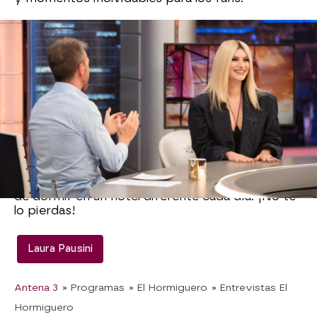
En este momento, Pablo Motos le ha
preguntado por la manera que tiene ella de
afrontar una gira tan frenética como en la que
está involucrada ahora mismo. Ella, lejos de
quejarse, ha asegurado que se siente "muy
afortunada".
"Es la razón por la que vivo", ha dicho Laura
afirmando también que ha añadido más fechas
todavía porque es el momento en el que más
feliz es. Sin embargo, lo que más le cuesta es lo
de dormir en un hotel diferente cada día. ¡No te
lo pierdas!
Laura Pausini
Antena 3
» Programas
» El Hormiguero
» Entrevistas El
Hormiguero