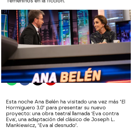
femeninos en la ficción.
antena3.com
Madrid
Publicado:
23 de noviembre de 2021, 22:09
Whatsapp
Facebook
X
Flipboard
Esta noche Ana Belén ha visitado una vez más ‘El
Hormiguero 3.0’ para presentar su nuevo
proyecto: una obra teatral llamada 'Eva contra
Eva', una adaptación del clásico de Joseph L.
Mankiewicz, ‘Eva al desnudo’.