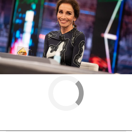
Ana Belén
Antena 3
» Programas
» El Hormiguero
» Entrevistas El
Hormiguero