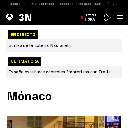
Crisis Ceuta
Mafia criminal
Incendios forestales
Juan Jesús Vivas
Vi
Antena
ÚLTIMA
Noticias
3
HORA
EN DIRECTO
Sorteo de la Lotería Nacional
ÚLTIMA HORA
España establece controles fronterizos con Italia
Mónaco