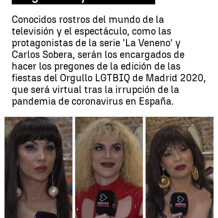
Conocidos rostros del mundo de la
televisión y el espectáculo, como las
protagonistas de la serie 'La Veneno' y
Carlos Sobera, serán los encargados de
hacer los pregones de la edición de las
fiestas del Orgullo LGTBIQ de Madrid 2020,
que será virtual tras la irrupción de la
pandemia de coronavirus en España.
Las protagonistas de la serie 'La Veneno' de Atresplayer y Carlos
Sobera, pregoneros del Orgullo Gay en Madrid |
Antena 3 Noticias
Antena 3 Noticias
Actualizado:
26 de junio de 2020, 15:23
Publicado:
26 de junio de 2020, 12:20