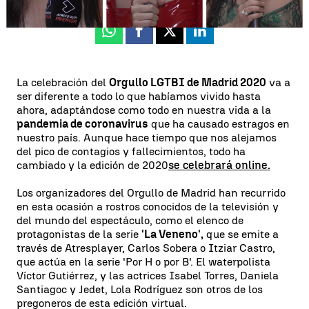
Whatsapp
Facebook
X
Linkedin
La celebración del
Orgullo LGTBI de Madrid 2020
va a
ser diferente a todo lo que habíamos vivido hasta
ahora, adaptándose como todo en nuestra vida a la
pandemia de coronavirus
que ha causado estragos en
nuestro país. Aunque hace tiempo que nos alejamos
del pico de contagios y fallecimientos, todo ha
cambiado y la edición de 2020
se celebrará online.
Los organizadores del Orgullo de Madrid han recurrido
en esta ocasión a rostros conocidos de la televisión y
del mundo del espectáculo, como el elenco de
protagonistas de la serie
'La Veneno',
que se emite a
través de Atresplayer, Carlos Sobera o Itziar Castro,
que actúa en la serie 'Por H o por B'. El waterpolista
Víctor Gutiérrez, y las actrices Isabel Torres, Daniela
Santiagoc y Jedet, Lola Rodríguez son otros de los
pregoneros de esta edición virtual.