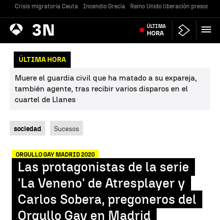
Crisis migratoria Ceuta
Incendio Grecia
Reino Unido liberación presos
Gu
Antena
ÚLTIMA
Noticias
3
HORA
ÚLTIMA HORA
Muere el guardia civil que ha matado a su expareja,
también agente, tras recibir varios disparos en el
cuartel de Llanes
sociedad
Sucesos
ORGULLO GAY MADRID 2020
Las protagonistas de la serie
'La Veneno' de Atresplayer y
Carlos Sobera, pregoneros del
Orgullo Gay en Madrid