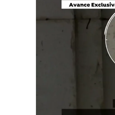
Madrid
Antena 3 Noticias
Publicado:
18 de junio de 2019, 21:58
El programa Espejo Público
, 
Juanín, acusado de asesinar a
semana pasada.