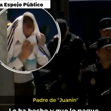
Whatsapp
Facebook
X
Linkedin
de
Antena 3 Noticias
, ha entrevistado al padre d
e
 sus cuñadas en un tiroteo en Aranjuez
la