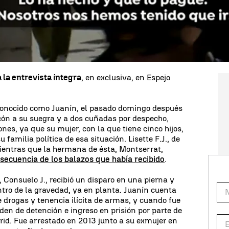
ponsable es su hijo
y que ellos lo han perdido todo
nuestras casas, estamos pasando fatigas" asegura.
alias contra su familia
"lo ha hecho y que lo
nido que ir"
. "Hubiese preferido que hubieran
re de Juanín.
 la entrevista íntegra
, en exclusiva, en Espejo
 conocido como Juanín, el pasado domingo después
cón a su suegra y a dos cuñadas por despecho,
nes, ya que su mujer, con la que tiene cinco hijos,
 familia política de esa situación. Lisette F.J., de
 mientras que la hermana de ésta, Montserrat,
secuencia de los balazos que había recibido
.
 Consuelo J., recibió un disparo en una pierna y
tro de la gravedad, ya en planta. Juanín cuenta
 drogas y tenencia ilícita de armas, y cuando fue
den de detención e ingreso en prisión por parte de
rid. Fue arrestado en 2013 junto a su exmujer en