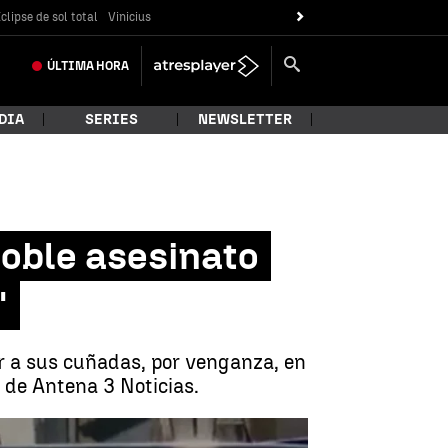
clipse de sol total
Vinicius
ÚLTIMA
HORA
DIA
SERIES
NEWSLETTER
doble asesinato
"
r a sus cuñadas, por venganza, en
 de Antena 3 Noticias.
ez : "Lo ha hecho y que lo pague " |
Antena 3 Noticias