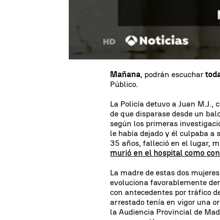
Dice el padre que
el único res
por su culpa, "hemos perdido 
Además, temen que haya repres
pague, nosotros nos hemos te
matado a mi hijo" añade el pad
Mañana
, podrán escuchar
toda
Público.
La Policía detuvo a Juan M.J.,
de que disparase desde un bal
según los primeras investigacio
le había dejado y él culpaba a su
35 años, falleció en el lugar,
murió en el hospital como con
La madre de estas dos mujeres,
evoluciona favorablemente den
con antecedentes por tráfico de
arrestado tenía en vigor una or
la Audiencia Provincial de Mad