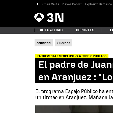
Crisis Ceuta
Playas Donosti
Explosión Damasco
Antena
Noticias
3
ACTUALIDAD
DEPORTES
L
sociedad
Sucesos
¿Qué
ENTREVISTA EN EXCLUSIVA A ESPEJO PÚBLICO
El padre de Juan
en Aranjuez : "L
El programa Espejo Público ha ent
un tiroteo en Aranjuez. Mañana la
Bus