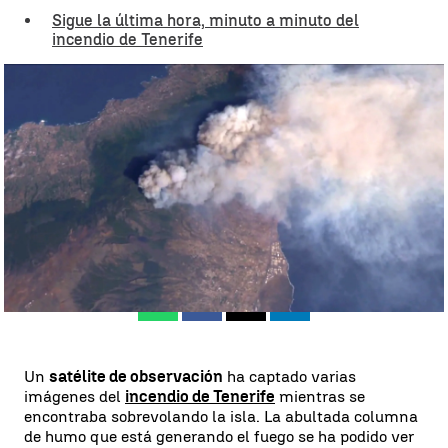
Sigue la última hora, minuto a minuto del
incendio de Tenerife
Incendio en Tenerife |
Antena3 Noticias
Juan Pérez
Actualizado:
18 de agosto de 2023, 11:52
Publicado:
18 de agosto de 2023, 11:29
Whatsapp
Facebook
X
Linkedin
Un
satélite de observación
ha captado varias
imágenes del
incendio de Tenerife
mientras se
encontraba sobrevolando la isla. La abultada columna
de humo que está generando el fuego se ha podido ver