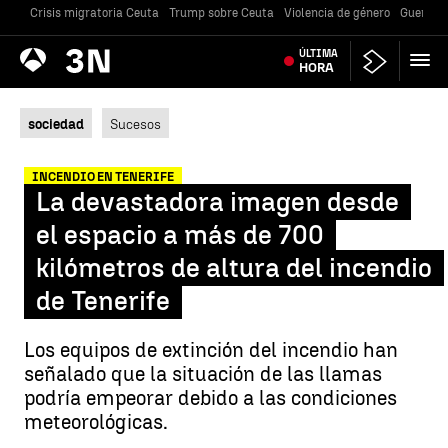
Crisis migratoria Ceuta
Trump sobre Ceuta
Violencia de género
Guerra U
Antena
ÚLTIMA
Noticias
3
HORA
sociedad
Sucesos
INCENDIO EN TENERIFE
La devastadora imagen desde
el espacio a más de 700
kilómetros de altura del incendio
de Tenerife
Los equipos de extinción del incendio han
señalado que la situación de las llamas
podría empeorar debido a las condiciones
meteorológicas.