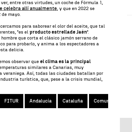
ver, entre otras virtudes, un coche de Fórmula 1,
se celebra allí anualmente
, y que en 2022 se
2 de mayo.
cercamos para saborear el olor del aceite, que tal
rentes, "es el
producto estrella
de Jaén
".
 hombre que corta el clásico jamón serrano de
co para probarlo, y anima a los espectadores a
sta delicia.
odemos observar que
el clima es la principal
 temperaturas similares a Canarias, muy
 veraniega. Así, todas las ciudades batallan por
ndustria turística, que, pese a la crisis mundial,
FITUR
Andalucía
Cataluña
Comunidad Valen