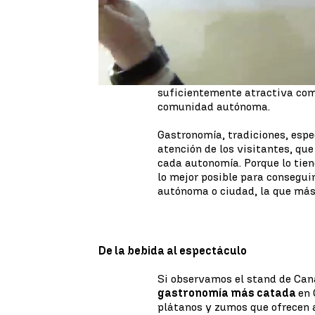
diferentes comunidades autóno
Este año, FITUR, que durará h
arrancado
dispuesta a mejorar
hecho con una gran variedad de
visitantes, con la intención de
suficientemente atractiva como
comunidad autónoma.
Gastronomía, tradiciones, espe
atención de los visitantes, qu
cada autonomía. Porque lo tiene
lo mejor posible para consegui
autónoma o ciudad, la que más 
De la bebida al espectáculo
Si observamos el stand de Can
gastronomía más catada
en 
plátanos y zumos que ofrecen a