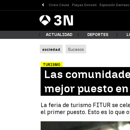
Crisis Ceuta
Playas Donosti
Explosión Damasc
Antena
Noticias
3
ACTUALIDAD
DEPORTES
L
sociedad
Sucesos
¿Qué
TURISMO
Las comunidade
mejor puesto en
La feria de turismo FITUR se ce
el primer puesto. Esto es lo que 
Busc
Las comuni