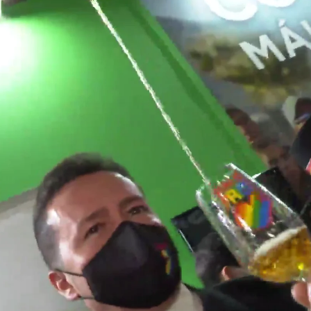
Whatsapp
Facebook
X
Linkedin
una enorme crisis por la pandemia de coronavirus,
ente vacíos y millones de reservas canceladas, en
 por atraer al turista,
tal y como puede
l de FITUR, que incentiva el turismo en las