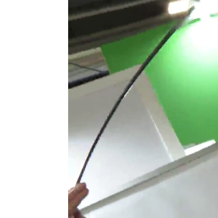
Antena 3 Noticias
Publicado:
20 de enero de 2022, 17:08
Pese a que el turismo afronta 
con miles de vuelos absolutam
España no desaparece el interés
comprobarse
en la feria anua