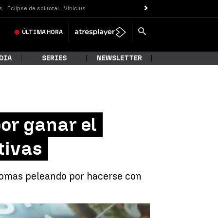
s
Eclipse de sol total
Vinicius
ÚLTIMA
HORA
DIA
SERIES
NEWSLETTER
r ganar el
tivas
nomas peleando por hacerse con
UR con ofertas muy suculentas |
Antena 3 Noticias