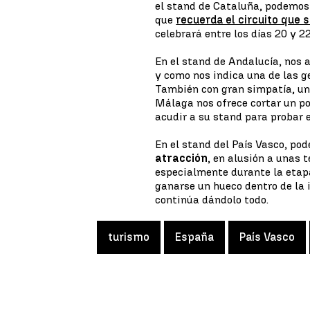
el stand de Cataluña, podemos 
que
recuerda el circuito que 
celebrará entre los días 20 y 2
En el stand de Andalucía, nos a
y como nos indica una de las ge
También con gran simpatía, un
Málaga nos ofrece cortar un po
acudir a su stand para probar e
En el stand del País Vasco, p
atracción
, en alusión a unas
especialmente durante la etapa
ganarse un hueco dentro de la i
continúa dándolo todo.
turismo
España
País Vasco