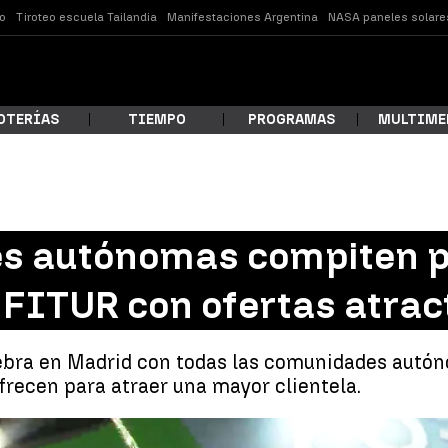
o
Tiroteo escuela Tailandia
Manifestaciones Argentina
NASA paneles solare
OTERÍAS
TIEMPO
PROGRAMAS
MULTIME
 estás buscando?
s autónomas compiten po
 FITUR con ofertas atrac
lebra en Madrid con todas las comunidades autó
ofrecen para atraer una mayor clientela.
ar
dades autónomas de España pelean por ganarse el mejor puesto en FIT