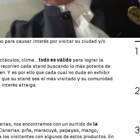
mas y ciudades de nuestro país.
asta el próximo domingo 23 de enero,
ha
 sus números respecto al año pasado, y lo ha
 propuestas que ofertan todos los stand a los
L
 atraparles y de
ofrecerles una experiencia
lo
 para causar interés por visitar su ciudad y/o
ctáculos, clima...
todo es válido
para lograr la
e recorren cada stand buscando lo más potente de
n. Y es por ello que cada cual no duda en exhibir
r que su stand sea el más visitado y su comunidad
interés atraiga.
arias, nos encontramos con un surtido de
la
Canarias: piña, maracuyá, papayas, mango,
 los visitantes con algunos de estos productos. En