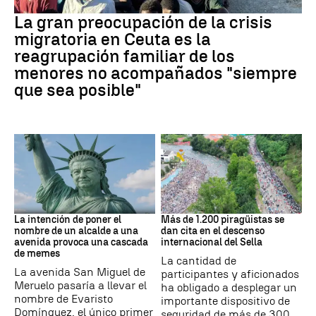
CRISIS MIGRATORIA
La gran preocupación de la crisis
migratoria en Ceuta es la
reagrupación familiar de los
menores no acompañados "siempre
que sea posible"
MEMES
Asturias
La intención de poner el
Más de 1.200 piragüistas se
nombre de un alcalde a una
dan cita en el descenso
avenida provoca una cascada
internacional del Sella
de memes
La cantidad de
La avenida San Miguel de
participantes y aficionados
Meruelo pasaría a llevar el
ha obligado a desplegar un
nombre de Evaristo
importante dispositivo de
Domínguez, el único primer
seguridad de más de 300