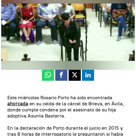
asesinato de Asunta, su hija adoptiva |
Así fue la declaración de
Rosario Porto en el juicio sobre el asesinato de Asunta, su hija
adoptiva
Antena 3 Noticias
Publicado:
18 de noviembre de 2020, 20:03
Whatsapp
Facebook
X
Linkedin
Este miércoles Rosario Porto ha sido encontrada
ahorcada
en su celda de la cárcel de Brieva, en Ávila,
donde cumple condena por el asesinato de su hija
adoptiva Asunta Basterra.
En la declaración de Porto durante el juicio en 2015 y
tras 8 horas de interrogatorio le preguntaron si había