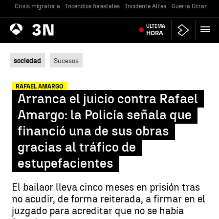
Crisis migratoria
Incendios forestales
Incidente Altea
Guerra Ucrania
Antena
ÚLTIMA
Noticias
3
HORA
sociedad
Sucesos
RAFAEL AMARGO
Arranca el juicio contra Rafael
Amargo: la Policía señala que
financió una de sus obras
gracias al tráfico de
estupefacientes
El bailaor lleva cinco meses en prisión tras
no acudir, de forma reiterada, a firmar en el
juzgado para acreditar que no se había