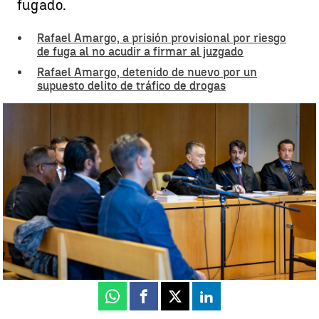
fugado.
Rafael Amargo, a prisión provisional por riesgo
de fuga al no acudir a firmar al juzgado
Rafael Amargo, detenido de nuevo por un
supuesto delito de tráfico de drogas
Arranca el juicio contra Rafael Amargo: la Policía señala que
financió una de sus obras gracias al tráfico de estupefacientes |
EFE
Luis Alcantud
Publicado:
08 de abril de 2024, 14:15
Whatsapp
Facebook
X
Linkedin