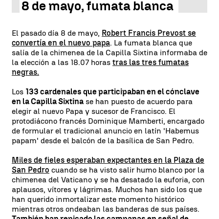
8 de mayo, fumata blanca
El pasado día 8 de mayo,
Robert Francis Prevost se
convertía en el nuevo papa
. La fumata blanca que
salía de la chimenea de la Capilla Sixtina informaba de
la elección a las 18.07 horas
tras las tres fumatas
negras.
Los
133 cardenales que participaban en el cónclave
en la Capilla Sixtina
se han puesto de acuerdo para
elegir al nuevo Papa y sucesor de Francisco. El
protodiácono francés Dominique Mamberti, encargado
de formular el tradicional anuncio en latín 'Habemus
papam' desde el balcón de la basílica de San Pedro.
Miles de fieles esperaban expectantes en la Plaza de
San Pedro
cuando se ha visto salir humo blanco por la
chimenea del Vaticano y se ha desatado la euforia, con
aplausos, vítores y lágrimas. Muchos han sido los que
han querido inmortalizar este momento histórico
mientras otros ondeaban las banderas de sus países.
También han repicado las campanas en señal de