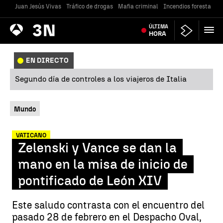
Juan Jesús Vivas
Tráfico de drogas
Mafia criminal
Incendios forestales
Antena
ÚLTIMA
Noticias
3
HORA
EN DIRECTO
Segundo día de controles a los viajeros de Italia
Mundo
VATICANO
Zelenski y Vance se dan la
mano en la misa de inicio de
pontificado de León XIV
Este saludo contrasta con el encuentro del
pasado 28 de febrero en el Despacho Oval,