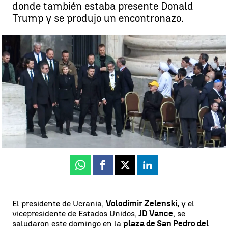
donde también estaba presente Donald
Trump y se produjo un encontronazo.
Zelenski y Vance se dan la mano en la misa de inicio de pontificado
de León XIV |
EFE
Tania Taboada
Actualizado:
18 de mayo de 2025, 16:22
Publicado:
18 de mayo de 2025, 11:36
Whatsapp
Facebook
X
Linkedin
El presidente de Ucrania,
Volodímir Zelenski,
y el
vicepresidente de Estados Unidos,
JD Vance
, se
saludaron este domingo en la
plaza de San Pedro del