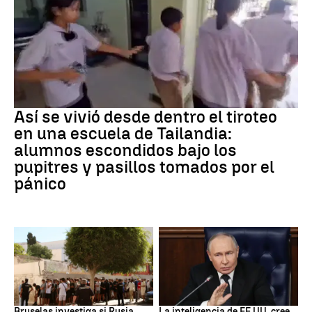
Tiroteo
Así se vivió desde dentro el tiroteo
en una escuela de Tailandia:
alumnos escondidos bajo los
pupitres y pasillos tomados por el
pánico
Desinformación rusa
OTAN
Bruselas investiga si Rusia
La inteligencia de EE.UU. cree