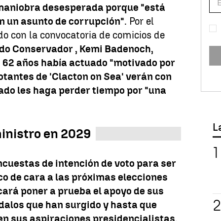
 maniobra desesperada porque "está
en un asunto de corrupción"
. Por el
o con la convocatoria de comicios de
tido Conservador , Kemi Badenoch,
de 62 años había actuado "motivado por
votantes de 'Clacton on Sea' verán con
ado les haga perder tiempo por "una
L
ministro en 2029
encuestas de intención de voto para ser
co de cara a las próximas elecciones
cará poner a prueba el apoyo de sus
dalos que han surgido y hasta que
en sus aspiraciones presidencialistas
.