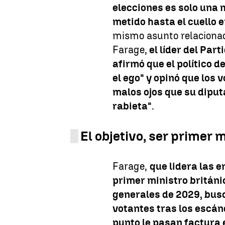
elecciones es solo una
metido hasta el cuello 
mismo asunto relacionad
Farage,
el líder del Par
afirmó que el político 
el ego" y opinó que los 
malos ojos que su diput
rabieta"
.
El objetivo, ser primer 
Farage,
que lidera las 
primer ministro británi
generales de 2029, bus
votantes tras los escán
punto le pasan factura 