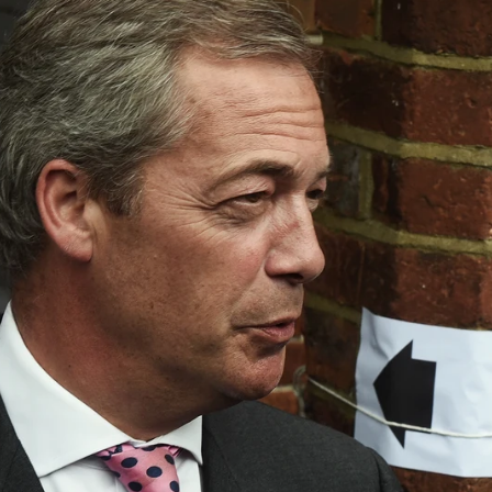
Nigel Farage anuncia su dimisión y niega las acusaciones :"N
Whatsapp
Facebook
X
Linkedin
artido populista de derechas británico
do este martes su renuncia como