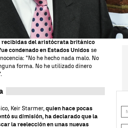
omo diputado por Clacton on Sea
, forzando por tanto una elección
eda de prensa el político de 62 años. Tras
e
s que sugieren que incurrió en una
s de la Cámara al no declarar ante el
recibidas del aristócrata británico
l fue condenado en Estados Unidos
se
inocencia: "No he hecho nada malo. No
inguna forma. No he utilizado dinero
.
a
ico, Keir Starmer,
quien hace pocas
tó su dimisión, ha declarado que la
scar la reelección en unas nuevas