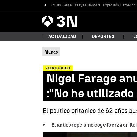
Crisis Ceuta
Playas Donosti
Explosión Damasco
Antena
Noticias
3
ACTUALIDAD
DEPORTES
L
Mundo
¿Qué
REINO UNIDO
Nigel Farage anu
:"No he utilizad
El político británico de 62 años b
El antieuropeismo coge fuerza en Rei
Bus