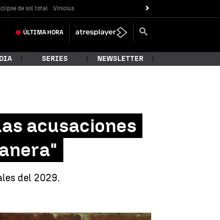
clipse de sol total
Vinicius
ÚLTIMA
HORA
DIA
SERIES
NEWSLETTER
 las acusaciones
manera"
ales del 2029.