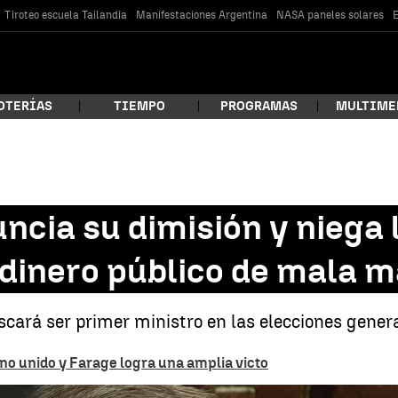
Tiroteo escuela Tailandia
Manifestaciones Argentina
NASA paneles solares
E
OTERÍAS
TIEMPO
PROGRAMAS
MULTIME
 estás buscando?
ncia su dimisión y niega
o dinero público de mala 
uscará ser primer ministro en las elecciones gener
no unido y Farage logra una amplia victo
car