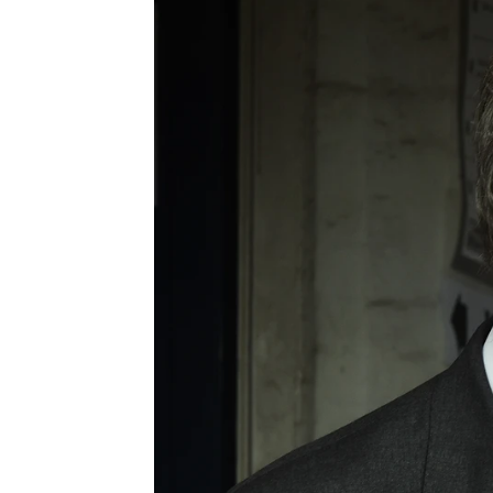
Pepe Ribas
Publicado:
07 de julio de 2026, 20:18
Nigel Farage, líder del p
'Reform UK',
ha anuncia