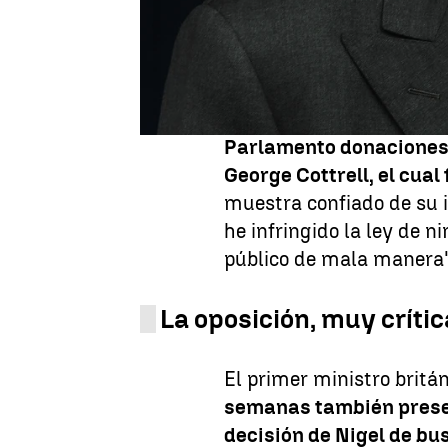
diputado
.
"Hoy dimito c
(sureste de Inglaterra)
parcial
", ha dicho en ru
las últimas informacion
infracción de las norma
Parlamento donaciones 
George Cottrell, el cua
muestra confiado de su 
he infringido la ley de n
público de mala manera"
La oposición, muy crític
El primer ministro britán
semanas también presen
decisión de Nigel de bu