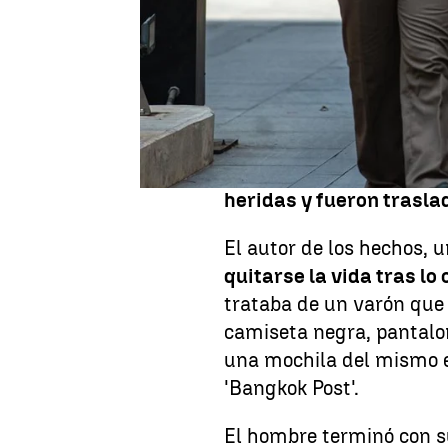
Mueren
seis personas e
ha ocurrido este lunes 28
tailandesa, concretamen
Chatuchack, en la capita
cuatro guardias de seg
propio autor
que acabó q
confirmado medios local
heridas y fueron trasla
El autor de los hechos, 
quitarse la vida tras lo
trataba de un varón que
camiseta negra, pantalon
una mochila del mismo e
'Bangkok Post'.
El hombre terminó con su