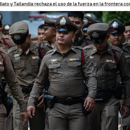
ato y Tailandia rechaza el uso de la fuerza en la frontera c
Mueren seis personas en un tiroteo en
Whatsapp
Facebook
X
Linkedin