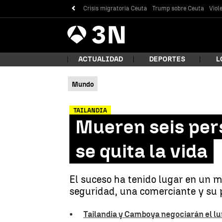
Crisis migratoria Ceuta
Trump sobre Ceuta
Viol
Antena
Noticias
3
ACTUALIDAD
DEPORTES
L
Mundo
¿Qué
TAILANDIA
Mueren seis pers
se quita la vida
El suceso ha tenido lugar en un m
seguridad, una comerciante y su p
Bus
Tailandia y Camboya negociarán el lu