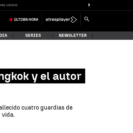
nes verano
ÚLTIMA
HORA
DIA
SERIES
NEWSLETTER
ngkok y el autor
allecido cuatro guardias de
 vida.