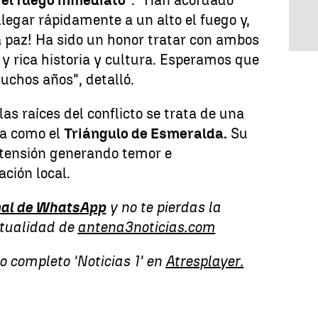
 el fuego inmediato"
. "Han acordado
llegar rápidamente a un alto el fuego y,
la paz! Ha sido un honor tratar con ambos
 y rica historia y cultura. Esperamos que
uchos años", detalló.
s raíces del conflicto se trata de una
da como el
Triángulo de Esmeralda.
Su
 tensión generando temor e
ación local.
al de WhatsApp
y no te pierdas la
ctualidad de
antena3noticias.com
o completo 'Noticias 1' en
Atresplayer.