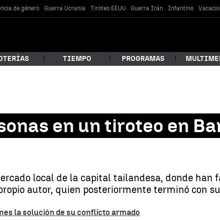
encia de género
Guerra Ucrania
Tiroteo EEUU
Guerra Irán
Infantino
Vacacio
OTERÍAS
TIEMPO
PROGRAMAS
MULTIME
 estás buscando?
onas en un tiroteo en Ba
ercado local de la capital tailandesa, donde han f
ropio autor, quien posteriormente terminó con su
car
nes la solución de su conflicto armado