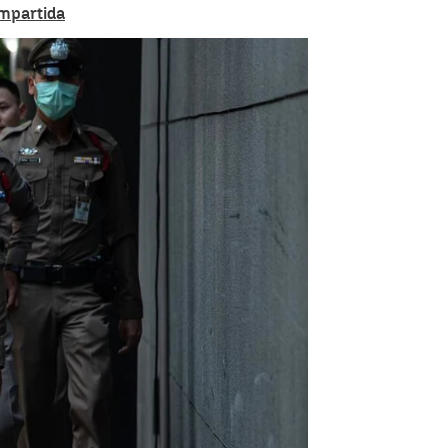
ompartida
 Bangkok y el autor se quita la vida |
EUROPAPRESS