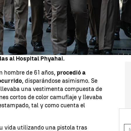
n un tiroteo en Bangkok
. Este episodio
 de julio, en un mercado de la capital
te en el mercado
Or Tor Kor,
distrito de
l tailandesa. Las víctimas se tratan de
uridad, una vendedora del mercado y el
uitándose la vida,
según han
es. Asimismo,
dos mujeres resultaron
das al Hospital Phyahai.
un hombre de 61 años,
procedió a
 ocurrido
, disparándose asimismo. Se
 llevaba una vestimenta compuesta de
es cortos de color camuflaje y llevaba
stampado, tal y como cuenta el
 vida utilizando una pistola tras