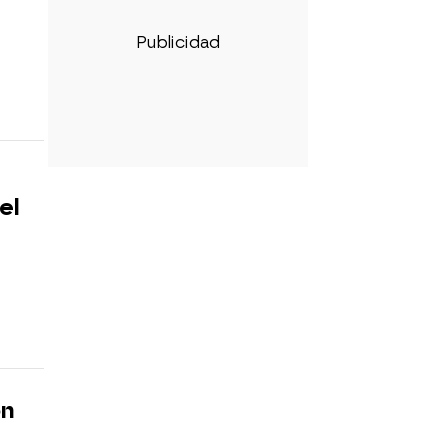
el
ón