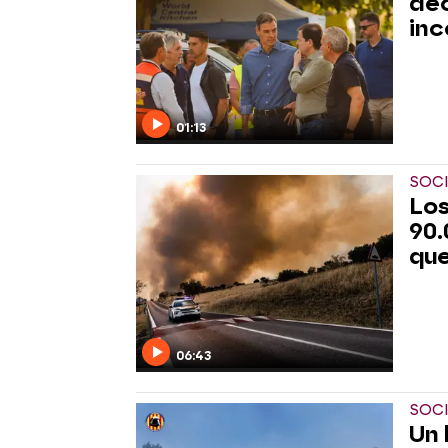
dec
in
01:13
SOC
Los
90.
que
06:43
SOC
Un 