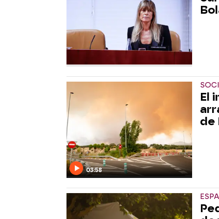
Bol
SOC
El 
arr
de
03:58
ESP
Ped