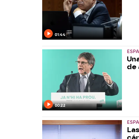
01:44
ESP
Una
de 
00:22
ESP
Las
cár