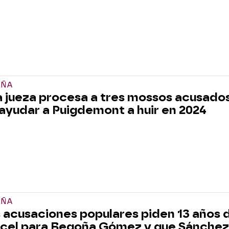
AÑA
 jueza procesa a tres mossos acusado
ayudar a Puigdemont a huir en 2024
AÑA
 acusaciones populares piden 13 años 
cel para Begoña Gómez y que Sánchez