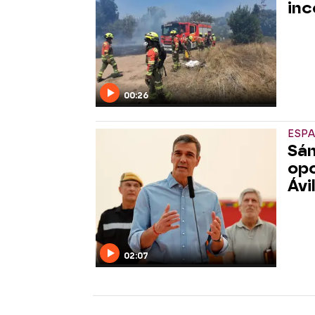
inc
00:26
ESP
Sán
opo
Ávi
02:07