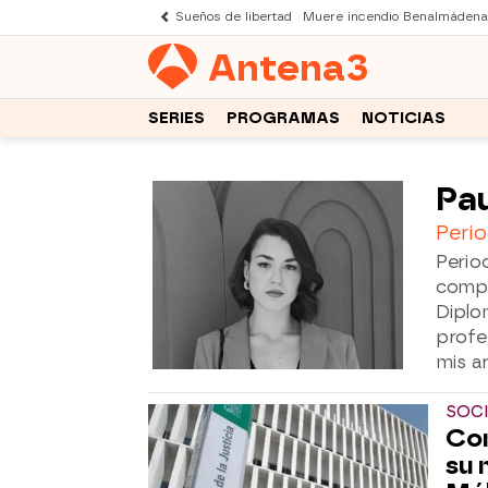
Sueños de libertad
Muere incendio Benalmádena
Antena
3
SERIES
PROGRAMAS
NOTICIAS
Pau
Perio
Perio
compl
Diplom
profe
mis ar
SOC
Con
su 