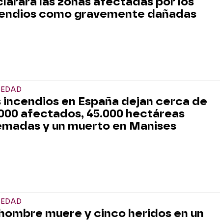
larará las zonas afectadas por los
cendios como gravemente dañadas
IEDAD
 incendios en España dejan cerca de
000 afectados, 45.000 hectáreas
madas y un muerto en Manises
IEDAD
hombre muere y cinco heridos en un