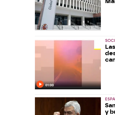
Má
SOC
Las
des
cam
01:00
ESP
San
y b