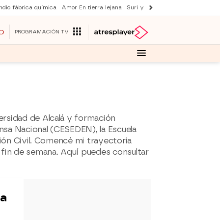
ndio fábrica química
Amor En tierra lejana
Suri y Tom Cruise
La ruleta de 
O
PROGRAMACIÓN TV
ersidad de Alcalá y formación
nsa Nacional (CESEDEN), la Escuela
ción Civil. Comencé mi trayectoria
 fin de semana. Aquí puedes consultar
 a