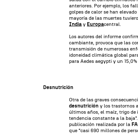
anteriores. Por ejemplo, los f
golpes de calor se han elevad
mayoría de las muertes tuvier
India
y
Europa
central.
Los autores del informe confi
cambiante, provoca que las co
transmisión de numerosas enfe
idoneidad climática global par
para Aedes aegypti y un 15,0% 
Desnutrición
Otra de las graves consecuenci
desnutrición
y los trastornos 
últimos años, el maíz, trigo de 
tendencia constante a la baja"
publicación realizada por la
FA
que "casi 690 millones de per