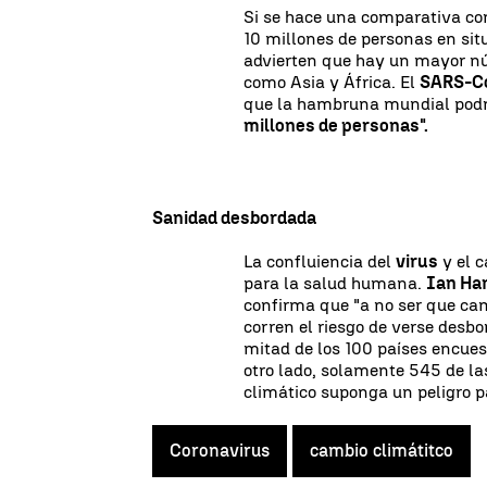
Si se hace una comparativa con
10 millones de personas en sit
advierten que hay un mayor n
como Asia y África. El
SARS-C
que la hambruna mundial podr
millones de personas".
Sanidad desbordada
La confluiencia del
virus
y el 
para la salud humana.
Ian Ha
confirma que "a no ser que ca
corren el riesgo de verse desb
mitad de los 100 países encues
otro lado, solamente 545 de l
climático suponga un peligro pa
Coronavirus
cambio climátitco