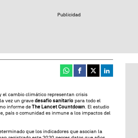
Whatsapp
Facebook
X
Linkedin
 el cambio climático representan crisis
la vez un grave
desafío sanitario
para todo el
imo informe de
The Lancet Countdown
. El estudio
te, país o comunidad es inmune a los impactos del
terminado que los indicadores que asocian la
han registrado este 2020 peores datos que años