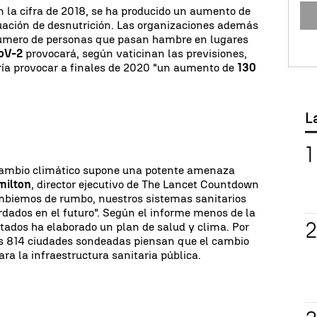
 la cifra de 2018, se ha producido un aumento de
uación de desnutrición. Las organizaciones además
úmero de personas que pasan hambre en lugares
oV-2
provocará, según vaticinan las previsiones,
ía provocar a finales de 2020 "un aumento de
130
L
cambio climático supone una potente amenaza
milton
, director ejecutivo de The Lancet Countdown
mbiemos de rumbo, nuestros sistemas sanitarios
ordados en el futuro". Según el informe menos de la
tados ha elaborado un plan de salud y clima. Por
as 814 ciudades sondeadas piensan que el cambio
ra la infraestructura sanitaria pública.