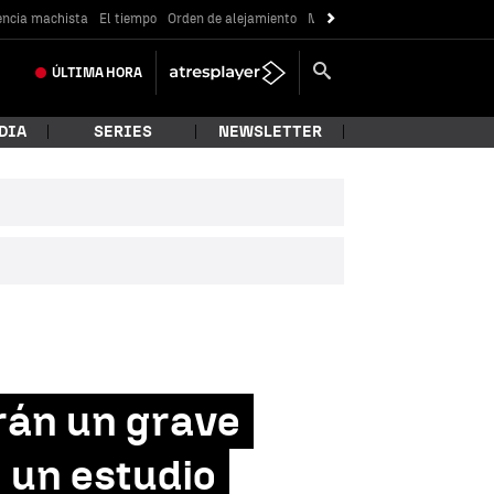
encia machista
El tiempo
Orden de alejamiento
Messi
ÚLTIMA
HORA
DIA
SERIES
NEWSLETTER
drán un grave
 un estudio