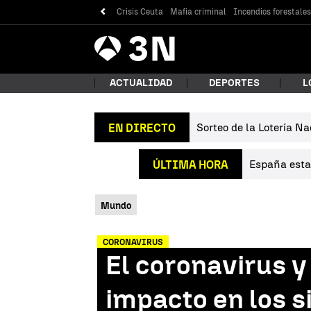
Crisis Ceuta
Mafia criminal
Incendios forestale
Antena
Noticias
3
ACTUALIDAD
DEPORTES
L
Sorteo de la Lotería Na
EN DIRECTO
¿Qué
España estab
ÚLTIMA HORA
Mundo
CORONAVIRUS
El coronavirus y
Bus
impacto en los s