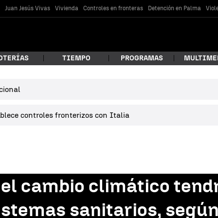
s
Juan Jesús Vivas
Vivienda
Controles en fronteras
Detención en Palma
Viol
OTERÍAS
TIEMPO
PROGRAMAS
MULTIME
cional
 estás buscando?
lece controles fronterizos con Italia
 el cambio climático ten
car
istemas sanitarios, según