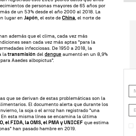
allecimientos de personas mayores de 65 años por
o más de un 53% desde el año 2000 al 2018. La
on lugar en
Japón
, el este de
China
, el norte de
rman además que el clima, cada vez más
ndiciones sean cada vez más aptas "para la
rmedades infecciosas. De 1950 a 2018, la
a la
transmisión
del
dengue
aumentó en un 8,9%
para Aaedes albopictus".
as que se derivan de estas problemáticas son la
alimentarios. El documento alerta que durante los
invierno, la soja o el arroz han registrado "una
. En esta misma línea se encamina la última
O, el FIDA, la OMS, el PMA y UNICEF
que estima
sonas" han pasado hambre en 2019.