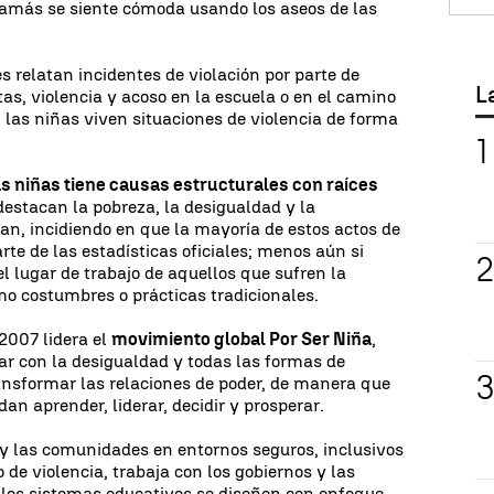
 jamás se siente cómoda usando los aseos de las
s relatan incidentes de violación por parte de
L
as, violencia y acoso en la escuela o en el camino
, las niñas viven situaciones de violencia de forma
as niñas tiene causas estructurales con raíces
destacan la pobreza, la desigualdad y la
lan, incidiendo en que la mayoría de estos actos de
rte de las estadísticas oficiales; menos aún si
el lugar de trabajo de aquellos que sufren la
mo costumbres o prácticas tradicionales.
2007 lidera el
movimiento global Por Ser Niña
,
ar con la desigualdad y todas las formas de
ransformar las relaciones de poder, de manera que
n aprender, liderar, decidir y prosperar.
 y las comunidades en entornos seguros, inclusivos
po de violencia, trabaja con los gobiernos y las
 los sistemas educativos se diseñen con enfoque