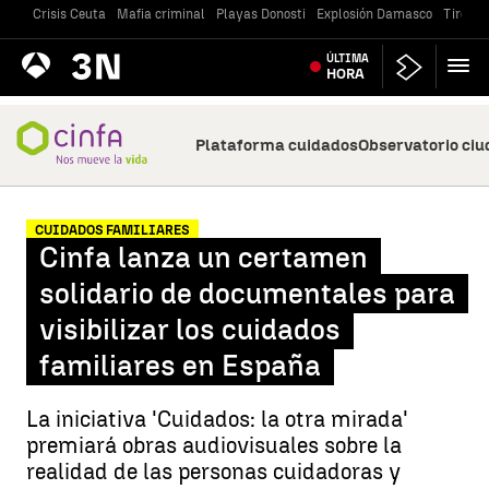
Crisis Ceuta
Mafia criminal
Playas Donosti
Explosión Damasco
Tiroteo
Antena
ÚLTIMA
Noticias
3
HORA
Plataforma cuidados
Observatorio ci
CUIDADOS FAMILIARES
Cinfa lanza un certamen
solidario de documentales para
visibilizar los cuidados
familiares en España
La iniciativa 'Cuidados: la otra mirada'
premiará obras audiovisuales sobre la
realidad de las personas cuidadoras y