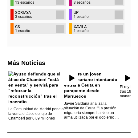
13 escaños
3 escaños
SORIAYA
UP
3 escaños
1 escaño
CS
XAVILA
1 escaño
1 escaño
Más Noticias
El rey Feli
tras 19 año
monarca
Javier Saldaña analiza la
situación de Ceuta: "La presión
La Comunidad de Madrid pone a
migratoria siempre ha sido un
la venta el ático de lujo de
arma utilizada por el gobierno de
Chamberí por 6,69 millones
Marruecos"