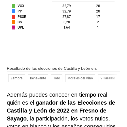
VOX
32,79
20
PP
32,79
20
PSOE
27,87
17
CS
3,28
2
UPL
1,64
1
Resultado de las elecciones de Castilla y León en:
Zamora
Benavente
Toro
Morales del Vino
Villaralbo
Mo
Además puedes conocer en tiempo real
quién es el
ganador de las Elecciones de
Castilla y León de 2022 en Fresno de
Sayago
, la participación, los votos nulos,
votos en blanco y los escaños conseguidos