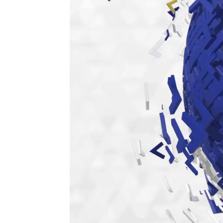
Antena 3 Noticias
Publicado:
16 de diciembre de 2022, 08:26
Pedro Sánchez asegura que la
de intentar "amordazar al Parl
Gobierno
tras uno de los pleno
aprobó la
reforma penal
entre
principales partidos.