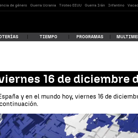
lencia de género
Guerra Ucrania
Tiroteo EEUU
Guerra Irán
Infantino
Vacac
OTERÍAS
TIEMPO
PROGRAMAS
MULTIME
 estás buscando?
 viernes 16 de diciembre 
España y en el mundo hoy, viernes 16 de diciembr
continuación.
Noticias de hoy,
ar