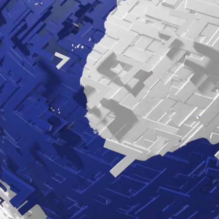
Whatsapp
Facebook
X
Linkedin
 Constitución
"prevalecerá"
y acusa a la derecha
amento". Es la reacción del
presidente del
s más broncos que se recuerdan en el Congreso. Se
 acusaciones cruzadas de golpismo entre los dos