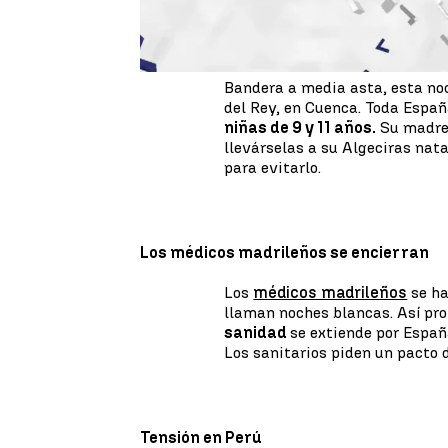
Conmoción por el asesinato de dos niña
Bandera a media asta, esta noc
del Rey, en Cuenca. Toda Espa
niñas de 9 y 11 años.
Su madre 
llevárselas a su Algeciras nat
para evitarlo.
Los médicos madrileños se encierran
Los
médicos madrileños
se ha
llaman noches blancas. Así pro
sanidad
se extiende por Espa
Los sanitarios piden un pacto 
Tensión en Perú