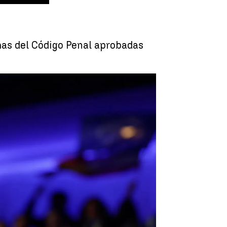
rmas del Código Penal aprobadas
litado al Estado más que los independentistas" |
EFE