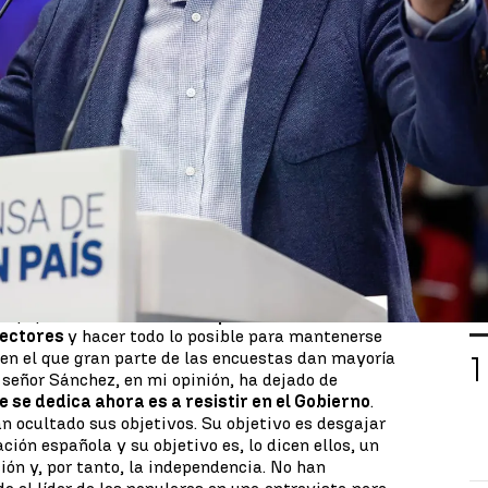
Whatsapp
Facebook
X
Linkedin
úñez Feijóo,
ha cargado duramente este sábado
egura, debilitar al Estado
tras
la reforma del
 se aprobaba de manera definitiva en el Senado
.
 contra, la Cámara Alta daba luz verde a
la
ión y la rebaja de penas en el delito de
 la oposición, se trata de una cesión a las
 que, como ERC, apoyaban las últimas cuentas
ición hace una semana.
L
los populares
ha acusado al presidente del
lectores
y hacer todo lo posible para mantenerse
n el que gran parte de las encuestas dan mayoría
l señor Sánchez, en mi opinión, ha dejado de
e se dedica ahora es a resistir en el Gobierno
.
 ocultado sus objetivos. Su objetivo es desgajar
ación española y su objetivo es, lo dicen ellos, un
ón y, por tanto, la independencia. No han