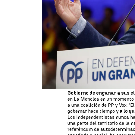
Juan A. Vargas
Actualizado:
24 de diciembre de 2022, 15:45
Publicado:
24 de diciembre de 2022, 15:26
El presidente del PP, Alberto N
contra Pedro Sánchez por, as
Código Penal que este jueves
Con 140 votos a favor y 118 en
derogación del delito de sedic
malversación
que, a juicio de
formaciones independentistas
públicas del Ejecutivo de coal
En esta línea, el 'número 1' de 
Gobierno de engañar a sus e
en La Moncloa en un momento e
a una coalición de PP y Vox: "E
gobernar hace tiempo y
a lo qu
Los independentistas nunca han
una parte del territorio de la n
referéndum de autodeterminaci