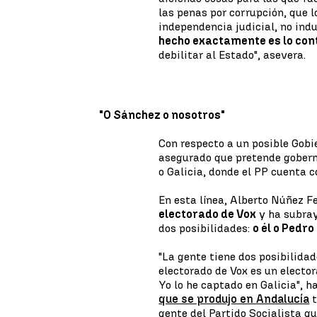
las penas por corrupción, que l
independencia judicial, no indul
hecho exactamente es lo cont
debilitar al Estado", asevera.
"O Sánchez o nosotros"
Con respecto a un posible Gobie
asegurado que pretende gobern
o Galicia, donde el PP cuenta 
En esta línea, Alberto Núñez F
electorado de Vox
y ha subray
dos posibilidades:
o él o Pedr
"La gente tiene dos posibilidad
electorado de Vox es un electo
Yo lo he captado en Galicia", h
que se produjo en Andalucía
t
gente del Partido Socialista qu