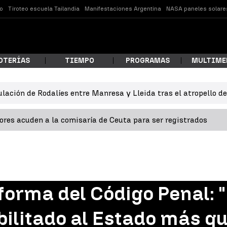
o
Tiroteo escuela Tailandia
Manifestaciones Argentina
NASA paneles solare
OTERÍAS
TIEMPO
PROGRAMAS
MULTIME
ulación de Rodalíes entre Manresa y Lleida tras el atropello d
 estás buscando?
res acuden a la comisaría de Ceuta para ser registrados
eforma del Código Penal: 
ar
bilitado al Estado más qu