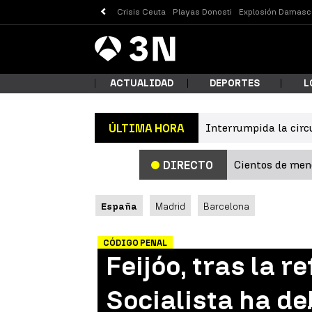
Crisis Ceuta
Playas Donosti
Explosión Damasc
Antena
Noticias
3
ACTUALIDAD
DEPORTES
L
Interrumpida la circ
ÚLTIMA HORA
¿Qué
Cientos de meno
DIRECTO
España
Madrid
Barcelona
CÓDIGO PENAL
Feijóo, tras la r
Busc
Socialista ha de