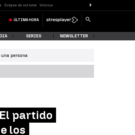
s
Eclipse de sol total
Vinicius
ÚLTIMA
HORA
DIA
SERIES
NEWSLETTER
e una persona
"El partido
e los