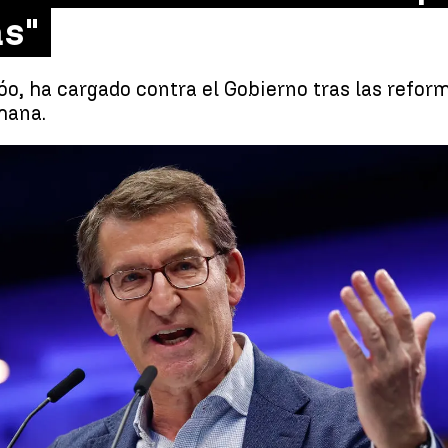
s"
ijóo, ha cargado contra el Gobierno tras las refo
mana.
Feijóo, tras la reforma del Código Penal: "El partido Socialista ha debi