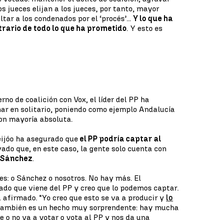
os jueces elijan a los jueces, por tanto, mayor
tar a los condenados por el ‘procés’...
Y lo que ha
rario de todo lo que ha prometido
. Y esto es
rno de coalición con Vox, el líder del PP ha
ar en solitario, poniendo como ejemplo Andalucía
con mayoría absoluta.
eijóo ha asegurado que
el PP podría captar al
ado que, en este caso, la gente solo cuenta con
o Sánchez
.
es: o Sánchez o nosotros. No hay más. El
rado que viene del PP y creo que lo podemos captar.
a afirmado. "Yo creo que esto se va a producir y
lo
ambién es un hecho muy sorprendente: hay mucha
e o no va a votar o vota al PP y nos da una