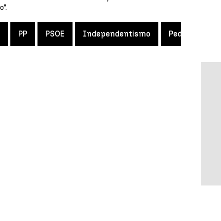
".
PP
PSOE
Independentismo
Pedro Sánche