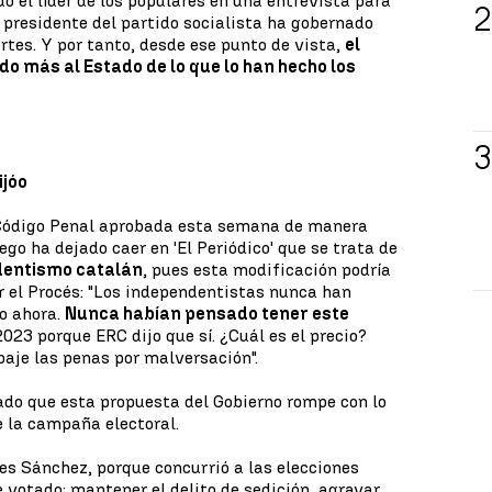
o el líder de los populares en una entrevista para
un presidente del partido socialista ha gobernado
rtes. Y por tanto, desde ese punto de vista,
el
ado más al Estado de lo que lo han hecho los
ijóo
 Código Penal aprobada esta semana de manera
ego ha dejado caer en 'El Periódico' que se trata de
dentismo catalán
, pues esta modificación podría
r el Procés: "Los independentistas nunca han
o ahora.
Nunca habían pensado tener este
023 porque ERC dijo que sí. ¿Cuál es el precio?
baje las penas por malversación".
rado que esta propuesta del Gobierno rompe con lo
 la campaña electoral.
es Sánchez, porque concurrió a las elecciones
 votado: mantener el delito de sedición, agravar