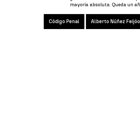
mayoría absoluta. Queda un año
Código Penal
Alberto Núñez Feijóo