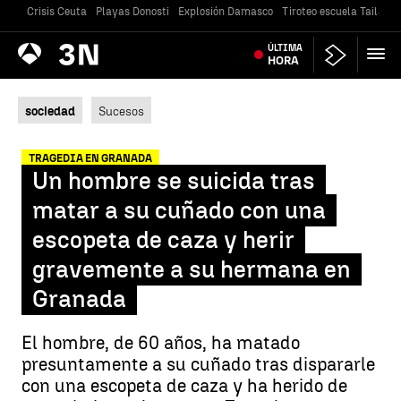
Crisis Ceuta
Playas Donosti
Explosión Damasco
Tiroteo escuela Tailandi
Antena
ÚLTIMA
Noticias
3
HORA
sociedad
Sucesos
TRAGEDIA EN GRANADA
Un hombre se suicida tras
matar a su cuñado con una
escopeta de caza y herir
gravemente a su hermana en
Granada
El hombre, de 60 años, ha matado
presuntamente a su cuñado tras dispararle
con una escopeta de caza y ha herido de