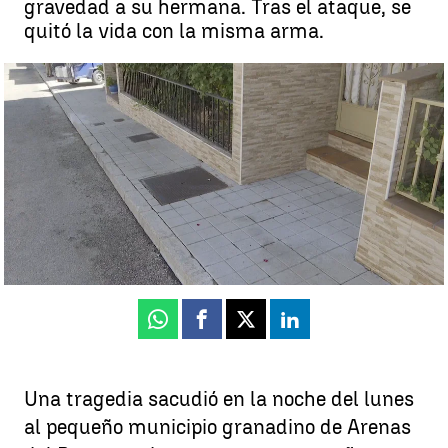
gravedad a su hermana. Tras el ataque, se
quitó la vida con la misma arma.
El hombre, de 60 años, ha matado presuntamente a su cuñado tras
dispararle con una escopeta |
Antena 3 Noticias
Beatriz García
Publicado:
19 de agosto de 2025, 11:00
Whatsapp
Facebook
X
Linkedin
Una tragedia sacudió en la noche del lunes
al pequeño municipio granadino de Arenas