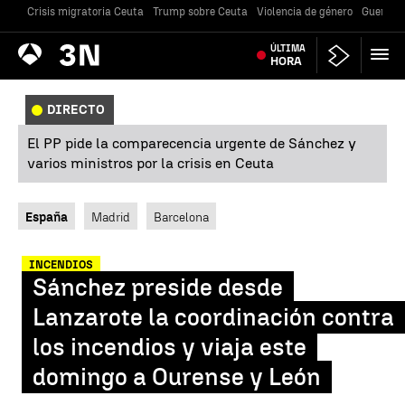
Crisis migratoria Ceuta
Trump sobre Ceuta
Violencia de género
Guerra U
Antena
ÚLTIMA
Noticias
3
HORA
DIRECTO
El PP pide la comparecencia urgente de Sánchez y
varios ministros por la crisis en Ceuta
España
Madrid
Barcelona
INCENDIOS
Sánchez preside desde
Lanzarote la coordinación contra
los incendios y viaja este
domingo a Ourense y León