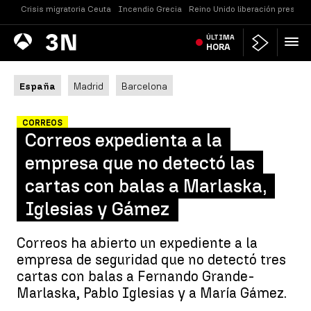
Crisis migratoria Ceuta
Incendio Grecia
Reino Unido liberación presos
Antena
ÚLTIMA
Noticias
3
HORA
España
Madrid
Barcelona
CORREOS
Correos expedienta a la
empresa que no detectó las
cartas con balas a Marlaska,
Iglesias y Gámez
Correos ha abierto un expediente a la
empresa de seguridad que no detectó tres
cartas con balas a Fernando Grande-
Marlaska, Pablo Iglesias y a María Gámez.