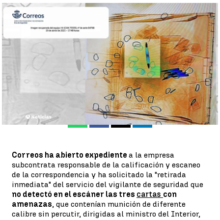
Correos expedienta a la empresa que no detectó las cartas con
balas a Marlaska, Iglesias y Gámez |
Antena 3 Noticias
Antena 3 Noticias
Publicado:
25 de abril de 2021, 13:15
Whatsapp
Facebook
X
Linkedin
Correos ha abierto expediente
a la empresa
subcontrata responsable de la calificación y escaneo
de la correspondencia y ha solicitado la "retirada
inmediata" del servicio del vigilante de seguridad que
no detectó en el escáner las tres
cartas
con
amenazas
, que contenían munición de diferente
calibre sin percutir, dirigidas al ministro del Interior,