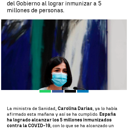
del Gobierno al lograr inmunizar a 5
millones de personas.
España supera los 5 millones de vacunados con la pauta
completa |
EFE
Guillermo Gallegos Gómez
Publicado:
03 de mayo de 2021, 13:16
Whatsapp
Facebook
X
Linkedin
La ministra de Sanidad,
Carolina Darias
, ya lo había
afirmado esta mañana y así se ha cumplido.
España
ha logrado alcanzar los 5 millones inmunizados
contra la COVID-19,
con lo que se ha alcanzado un