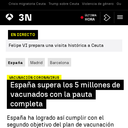
Crisis migratoria Ceuta
Trump sobre Ceuta
Violencia de género
Guerra
Antena
ÚLTIMA
Noticias
3
HORA
EN DIRECTO
Felipe VI prepara una visita histórica a Ceuta
España
Madrid
Barcelona
VACUNACIÓN CORONAVIRUS
España supera los 5 millones de
vacunados con la pauta
completa
España ha logrado así cumplir con el
segundo objetivo del plan de vacunación