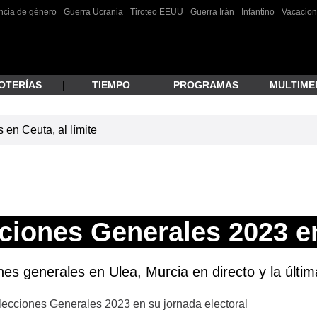
ncia de género
Guerra Ucrania
Tiroteo EEUU
Guerra Irán
Infantino
Vacacion
OTERÍAS
TIEMPO
PROGRAMAS
MULTIME
en Ceuta, al límite
 estás buscando?
ciones Generales 2023 e
nes generales en Ulea, Murcia en directo y la últim
ar
Elecciones Generales 2023 en su jornada electoral