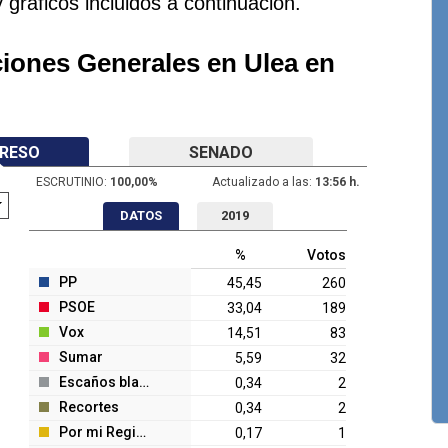
y gráficos incluidos a continuación.
ciones Generales en Ulea en
RESO
SENADO
ESCRUTINIO:
100,00
%
Actualizado a las:
13:56 h.
DATOS
2019
%
Votos
PP
45,45
260
PSOE
33,04
189
Vox
14,51
83
Sumar
5,59
32
Escaños blanco
0,34
2
Recortes
0,34
2
Por mi Región
0,17
1