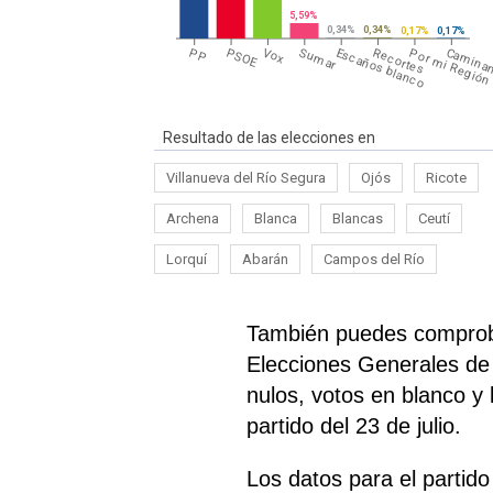
5,59%
0,34%
0,34%
0,17%
0,17%
PP
PSOE
Vox
Sumar
Escaños blanco
Recortes
Por mi Región
Caminan
Resultado de las elecciones en
Villanueva del Río Segura
Ojós
Ricote
Archena
Blanca
Blancas
Ceutí
Lorquí
Abarán
Campos del Río
También puedes comproba
Elecciones Generales de 2
nulos, votos en blanco y
partido del 23 de julio.
Los datos para el partid