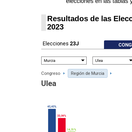
elecciones en las tablas 
Resultados de las Elec
2023
Elecciones
23J
CONG
Congreso
Región de Murcia
Ulea
45,45%
33,04%
14,51%