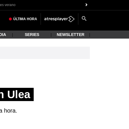
es verano
ÚLTIMA
HORA
DIA
SERIES
NEWSLETTER
n Ulea
a hora.