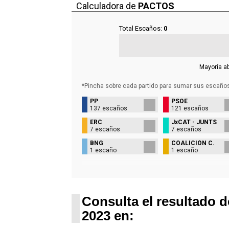
Calculadora de
PACTOS
Total Escaños:
0
Mayoría a
*Pincha sobre cada partido para sumar sus
escaño
PP
PSOE
137 escaños
121 escaños
ERC
JxCAT - JUNTS
7 escaños
7 escaños
BNG
COALICIÓN C.
1 escaño
1 escaño
Consulta el resultado d
2023 en: