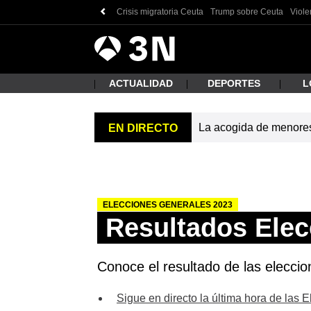
Crisis migratoria Ceuta
Trump sobre Ceuta
Viole
Antena
Noticias
3
ACTUALIDAD
DEPORTES
L
La acogida de menores 
EN DIRECTO
¿Qué
ELECCIONES GENERALES 2023
Resultados Elec
Conoce el resultado de las eleccio
Busc
Sigue en directo la última hora de las 