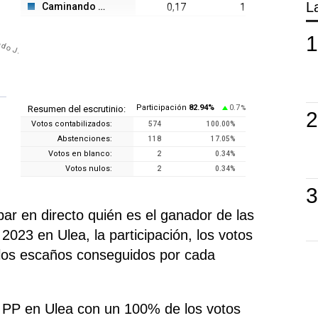
L
Caminando J.
0,17
1
do J.
Participación
82.94
%
0.7
Resumen del escrutinio:
%
Votos contabilizados:
574
100.00
%
Abstenciones:
118
17.05
%
Votos en blanco:
2
0.34
%
Votos nulos:
2
0.34
%
r en directo quién es el ganador de las
023 en Ulea, la participación, los votos
 los escaños conseguidos por cada
o PP en Ulea con un 100% de los votos