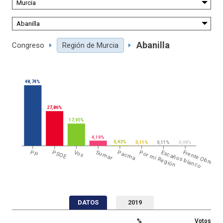
Abanilla
Congreso
Región de Murcia
48,74%
27,86%
17,95%
4,19%
0,43%
0,11%
0,11%
0,08%
PP
PSOE
Vox
Sumar
Pacma
Por mi Región
Escaños blanco
Frente Obrero
DATOS
2019
%
Votos