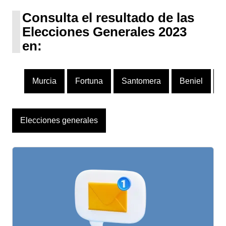
1 escaño
Consulta el resultado de las
Elecciones Generales 2023
en:
Murcia
Fortuna
Santomera
Beniel
M
Elecciones generales