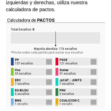
izquierdas y derechas, utiliza nuestra
calculadora de pactos.
Calculadora de
PACTOS
Total Escaños:
0
Mayoría absoluta:
176
escaños
*Pincha sobre cada partido para sumar sus
escaños
PP
PSOE
137 escaños
121 escaños
Vox
Sumar
33 escaños
31 escaños
ERC
JxCAT - JUNTS
7 escaños
7 escaños
EH BILDU
PNV
6 escaños
5 escaños
BNG
COALICIÓN C.
1 escaño
1 escaño
UPN