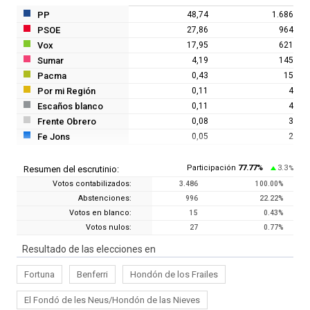
PP
48,74
1.686
PSOE
27,86
964
Vox
17,95
621
Sumar
4,19
145
Pacma
0,43
15
Por mi Región
0,11
4
Escaños blanco
0,11
4
Frente Obrero
0,08
3
Fe Jons
0,05
2
Participación
77.77
%
3.3
Resumen del escrutinio:
%
Votos contabilizados:
3.486
100.00
%
Abstenciones:
996
22.22
%
Votos en blanco:
15
0.43
%
Votos nulos:
27
0.77
%
Resultado de las elecciones en
Fortuna
Benferri
Hondón de los Frailes
El Fondó de les Neus/Hondón de las Nieves