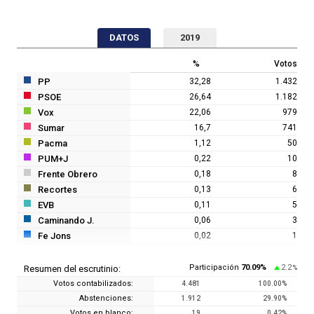
DATOS
2019
%
Votos
PP
32,28
1.432
PSOE
26,64
1.182
Vox
22,06
979
Sumar
16,7
741
Pacma
1,12
50
PUM+J
0,22
10
Frente Obrero
0,18
8
Recortes
0,13
6
EVB
0,11
5
Caminando J.
0,06
3
Fe Jons
0,02
1
Participación
70.09
%
2.2
Resumen del escrutinio:
%
Votos contabilizados:
4.481
100.00
%
Abstenciones:
1.912
29.90
%
Votos en blanco:
19
0.42
%