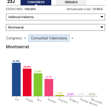
23J
CONGRESO
SENADO
ESCRUTINIO:
100,00
%
Actualizado a las:
13:56 h.
Congreso
Comunitat Valenciana
Montserrat
32,28%
26,64%
22,06%
16,7%
1,12%
0,22%
0,18%
0,13%
PP
PSOE
Vox
Sumar
Pacma
PUM+J
Frente Obrero
Recortes