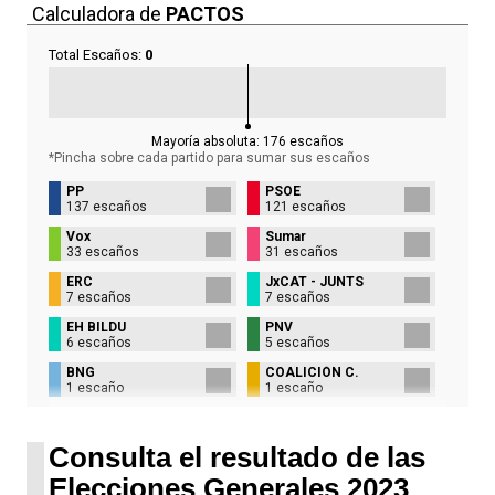
Calculadora de
PACTOS
Total Escaños:
0
Mayoría absoluta:
176
escaños
*Pincha sobre cada partido para sumar sus
escaños
PP
PSOE
137 escaños
121 escaños
Vox
Sumar
33 escaños
31 escaños
ERC
JxCAT - JUNTS
7 escaños
7 escaños
EH BILDU
PNV
6 escaños
5 escaños
BNG
COALICIÓN C.
1 escaño
1 escaño
UPN
1 escaño
Consulta el resultado de las
Elecciones Generales 2023