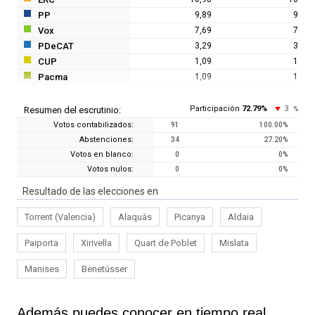
PP
9,89
9
Vox
7,69
7
PDeCAT
3,29
3
CUP
1,09
1
Pacma
1,09
1
Participación
72.79
%
3
Resumen del escrutinio:
%
Votos contabilizados:
91
100.00
%
Abstenciones:
34
27.20
%
Votos en blanco:
0
0
%
Votos nulos:
0
0
%
Resultado de las elecciones en
Torrent (Valencia)
Alaquàs
Picanya
Aldaia
Paiporta
Xirivella
Quart de Poblet
Mislata
Manises
Benetússer
Además puedes conocer en tiempo real