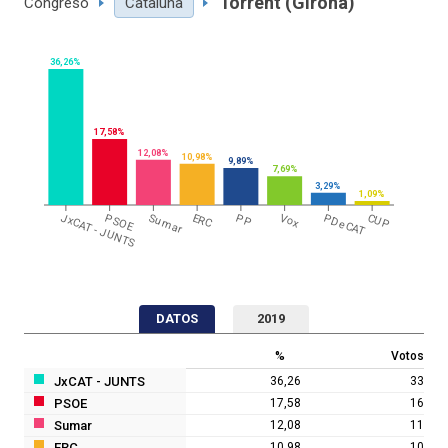
Torrent (Girona)
Congreso
Cataluña
36,26%
17,58%
12,08%
10,98%
9,89%
7,69%
3,29%
1,09%
JxCAT - JUNTS
PSOE
Sumar
ERC
PP
Vox
PDeCAT
CUP
DATOS
2019
%
Votos
JxCAT - JUNTS
36,26
33
PSOE
17,58
16
Sumar
12,08
11
ERC
10,98
10