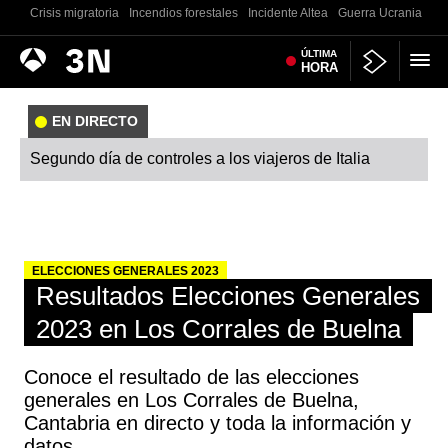
Crisis migratoria
Incendios forestales
Incidente Altea
Guerra Ucrania
Co
Antena
ÚLTIMA
Noticias
HORA
3
EN DIRECTO
Segundo día de controles a los viajeros de Italia
ELECCIONES GENERALES 2023
Resultados Elecciones Generales
2023 en Los Corrales de Buelna
Conoce el resultado de las elecciones
generales en Los Corrales de Buelna,
Cantabria en directo y toda la información y
datos.