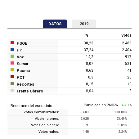
DATOS
2019
%
Votos
PSOE
38,23
2.468
PP
37,24
2.404
Vox
14,2
917
Sumar
8,07
521
Pacma
0,63
41
PCT
0,3
20
Recortes
0,15
10
Frente Obrero
0,04
3
Participación
76.50
%
4.1
Resumen del escrutinio:
%
Votos contabilizados:
6.603
100.00
%
Abstenciones:
2.028
23.49
%
Votos en blanco:
71
1.09
%
Votos nulos:
148
2.24
%