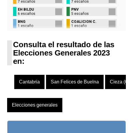
7 escaños
7 escaños
EH BILDU
PNV
6 escaños
5 escaños
BNG
COALICIÓN C.
1 escaño
1 escaño
UPN
1 escaño
Consulta el resultado de las
Elecciones Generales 2023
en:
Cantabria
San Felices de Buelna
Cieza (Can
Elecciones generales