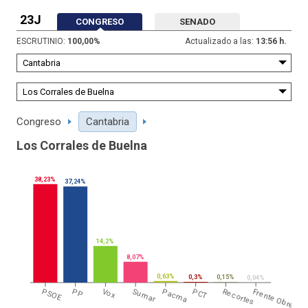
23J
CONGRESO
SENADO
ESCRUTINIO:
100,00
%
Actualizado a las:
13:56 h.
Congreso
Cantabria
Los Corrales de Buelna
38,23%
37,24%
14,2%
8,07%
0,63%
0,3%
0,15%
0,04%
PSOE
PP
Vox
Sumar
Pacma
PCT
Recortes
Frente Obrero